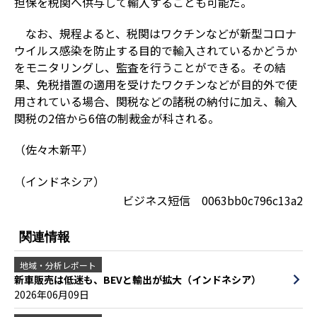
担保を税関へ供与して輸入することも可能だ。
なお、規程よると、税関はワクチンなどが新型コロナ
ウイルス感染を防止する目的で輸入されているかどうか
をモニタリングし、監査を行うことができる。その結
果、免税措置の適用を受けたワクチンなどが目的外で使
用されている場合、関税などの諸税の納付に加え、輸入
関税の2倍から6倍の制裁金が科される。
（佐々木新平）
（インドネシア）
ビジネス短信 0063bb0c796c13a2
関連情報
地域・分析レポート
新車販売は低迷も、BEVと輸出が拡大（インドネシア）
2026年06月09日