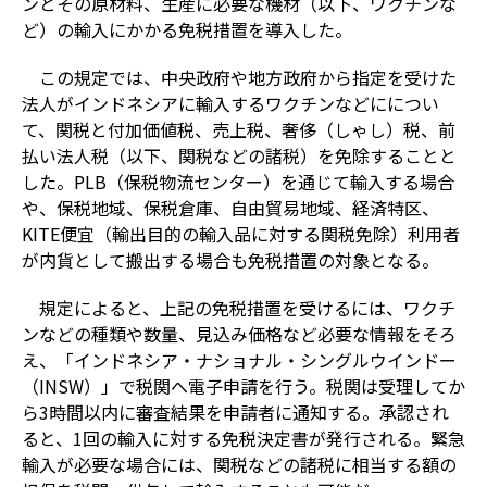
ンとその原材料、生産に必要な機材（以下、ワクチンな
ど）の輸入にかかる免税措置を導入した。
この規定では、中央政府や地方政府から指定を受けた
法人がインドネシアに輸入するワクチンなどにについ
て、関税と付加価値税、売上税、奢侈（しゃし）税、前
払い法人税（以下、関税などの諸税）を免除することと
した。PLB（保税物流センター）を通じて輸入する場合
や、保税地域、保税倉庫、自由貿易地域、経済特区、
KITE便宜（輸出目的の輸入品に対する関税免除）利用者
が内貨として搬出する場合も免税措置の対象となる。
規定によると、上記の免税措置を受けるには、ワクチ
ンなどの種類や数量、見込み価格など必要な情報をそろ
え、「インドネシア・ナショナル・シングルウインドー
（INSW）」で税関へ電子申請を行う。税関は受理してか
ら3時間以内に審査結果を申請者に通知する。承認され
ると、1回の輸入に対する免税決定書が発行される。緊急
輸入が必要な場合には、関税などの諸税に相当する額の