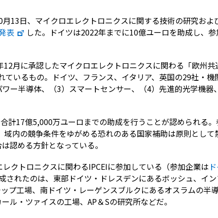
0月13日、マイクロエレクトロニクスに関する技術の研究およ
発表
した。ドイツは2022年までに10億ユーロを助成し、
。
8年12月に承認したマイクロエレクトロニクスに関わる「欧州
施されているもの。ドイツ、フランス、イタリア、英国の29社・
）パワー半導体、（3）スマートセンサー、（4）先進的光学機器
に合計17億5,000万ユーロまでの助成を行うことが認められる
、域内の競争条件をゆがめる恐れのある国家補助は原則として
合は認める方針となっている。
エレクトロニクスに関わるIPCEIに参加している（参加企業は
ド
成されたのは、東部ドイツ・ドレスデンにあるボッシュ、イン
チップ工場、南ドイツ・レーゲンスブルクにあるオスラムの半
ール・ツァイスの工場、AP＆Sの研究所などだ。