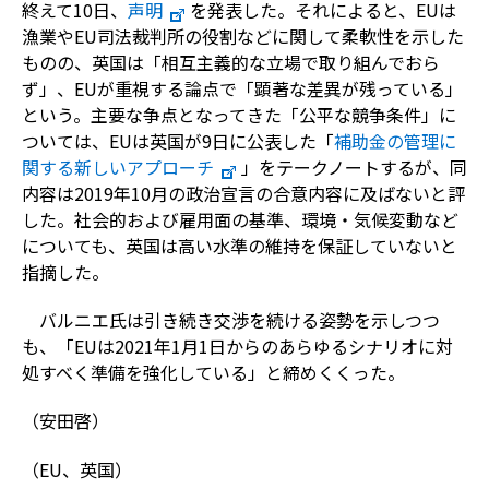
終えて10日、
声明
を発表した。それによると、EUは
漁業やEU司法裁判所の役割などに関して柔軟性を示した
ものの、英国は「相互主義的な立場で取り組んでおら
ず」、EUが重視する論点で「顕著な差異が残っている」
という。主要な争点となってきた「公平な競争条件」に
ついては、EUは英国が9日に公表した「
補助金の管理に
関する新しいアプローチ
」をテークノートするが、同
内容は2019年10月の政治宣言の合意内容に及ばないと評
した。社会的および雇用面の基準、環境・気候変動など
についても、英国は高い水準の維持を保証していないと
指摘した。
バルニエ氏は引き続き交渉を続ける姿勢を示しつつ
も、「EUは2021年1月1日からのあらゆるシナリオに対
処すべく準備を強化している」と締めくくった。
（安田啓）
（EU、英国）