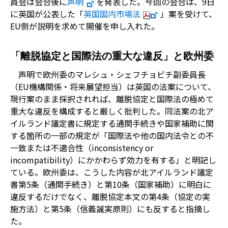
員会は会合後に
声明
を発表した。今回の会合は、9日
に英国が公表した「
英国国内市場法
」案を受けて、
EU側が説明を求めて開催を申し入れた。
「離脱協定と国際法の重大な違反」と欧州委
声明で欧州委のマレシュ・シェフチョビチ副委員長
（EU機構関係・将来展望担当）は英国の法案について、
現行案のまま採択されれば、離脱協定と国際法の極めて
重大な違反を構成すると厳しく批判した。同法案の北ア
イルランド議定書に規定する通関手続きや国家補助に関
する箇所の一部の規定が「国際法や他の国内法令との不
一致または不適合性（inconsistency or
incompatibility）にかかわらず効力を有する」と明記し
ている。欧州委は、こうした内容が北アイルランド議定
書第5条（通関手続き）と第10条（国家補助）に明白に
違反するだけでなく、離脱協定本文の第4条（協定の実
施方法）と第5条（信義誠実原則）にも反すると指摘し
た。