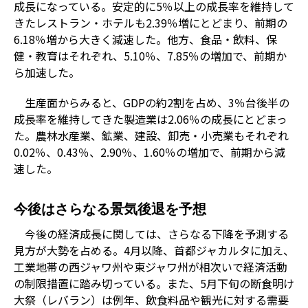
成長になっている。安定的に5％以上の成長率を維持して
きたレストラン・ホテルも2.39％増にとどまり、前期の
6.18％増から大きく減速した。他方、食品・飲料、保
健・教育はそれぞれ、5.10％、7.85％の増加で、前期か
ら加速した。
生産面からみると、GDPの約2割を占め、3％台後半の
成長率を維持してきた製造業は2.06％の成長にとどまっ
た。農林水産業、鉱業、建設、卸売・小売業もそれぞれ
0.02％、0.43％、2.90％、1.60％の増加で、前期から減
速した。
今後はさらなる景気後退を予想
今後の経済成長に関しては、さらなる下降を予測する
見方が大勢を占める。4月以降、首都ジャカルタに加え、
工業地帯の西ジャワ州や東ジャワ州が相次いで経済活動
の制限措置に踏み切っている。また、5月下旬の断食明け
大祭（レバラン）は例年、飲食料品や観光に対する需要