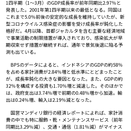
1四半期（1～3月）のGDP成長率が前年同期比2.97％と
発表した。2001年第1四半期以来の最低となる。同国は
これまで5.0％前後の安定的な成長を維持していたが、新
型コロナウイルス感染症の影響を受け成長率が鈍化した
格好だ。4月以降、首都ジャカルタを含む主要な経済地域
で事業活動の制限措置が導入されており、感染拡大が早
期収束せず措置が継続すれば、通年で景気後退に陥る予
測も出ている。
BPSのデータによると、インドネシアのGDPの約58％
を占める家計消費が2.84％増と低水準にとどまったこと
が、成長率鈍化の大きな要因となった。また、GDPの約
32％を構成する投資も1.70％増と減速した。そのほかで
は、政府支出は3.74％増で前期の0.48％増から加速。輸
出は0.24％増、輸入は2.19％減となった。
国営マンディリ銀行の経済レポートによれば、家計消
費の中でも特に服飾・靴・メンテナンスサービス（前年
同期比3.29％減）、交通・通信（1.81％減）がマイナス