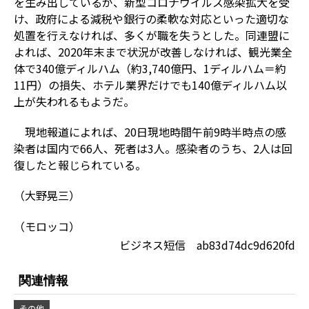
を生み出しているが、新型コロナウイルス感染拡大を受
け、政府による減税や銀行の柔軟な対応といった適切な
処置を行えなければ、多くが職を失うとした。同連盟に
よれば、2020年末まで状況が改善しなければ、観光業全
体で340億ディルハム（約3,740億円、1ディルハム＝約
11円）の損失、ホテル業界だけでも140億ディルハム以
上が失われるもようだ。
現地報道によれば、20日現地時間午前9時半時点の感
染者は国内で66人、死者は3人。感染者のうち、2人は回
復したと報じられている。
（大野晃三）
（モロッコ）
ビジネス短信 ab83d74dc9d620fd
関連情報
その他