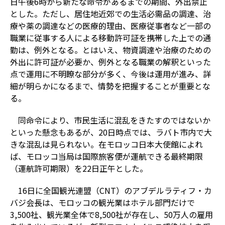
日午後6時から新たな命令があるまでの期間、外出禁止
とした。ただし、居住地近郊での生活必需品の調達、治
療や薬の調達などの医療的理由、医療従事者など一部の
職業に従事する人による移動許可証を携帯した上での通
勤は、例外となる。とはいえ、物資調達や治療のための
外出に許可証が必要か、例外となる職業の解釈といった
点で運用に不明瞭な部分が多く、今後は運用が進み、詳
細が明らかになるまで、情勢を把握することが重要とな
る。
同命令により、市民生活に混乱をきたすのではないか
といった懸念もあるが、20日時点では、ラバト市内で大
きな混乱は見られない。在モロッコ日本大使館によれ
ば、モロッコ当局は国際旅客便が運航できる最終期限
（運航許可期限）を22日正午とした。
16日に全国観光連盟（CNT）のアブデルラティフ・カ
バジ会長は、モロッコの観光業はホテル部門だけで
3,500社、観光業全体で8,500社が存在し、50万人の雇用