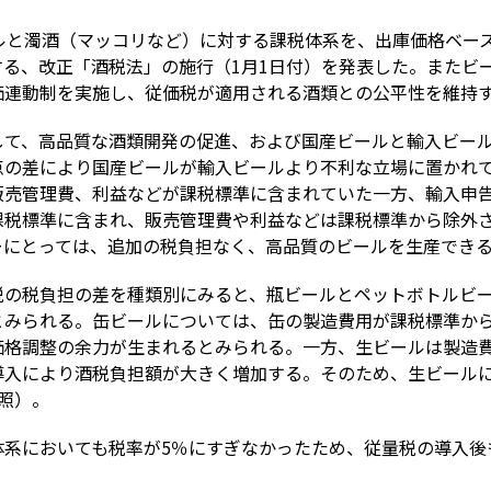
ルと濁酒（マッコリなど）に対する課税体系を、出庫価格ベー
する、改正「酒税法」の施行（1月1日付）を発表した。またビ
価連動制を実施し、従価税が適用される酒類との公平性を維持す
して、高品質な酒類開発の促進、および国産ビールと輸入ビール
点の差により国産ビールが輸入ビールより不利な立場に置かれ
販売管理費、利益などが課税標準に含まれていた一方、輸入申
課税標準に含まれ、販売管理費や利益などは課税標準から除外
ーにとっては、追加の税負担なく、高品質のビールを生産でき
税の税負担の差を種類別にみると、瓶ビールとペットボトルビ
とみられる。缶ビールについては、缶の製造費用が課税標準か
価格調整の余力が生まれるとみられる。一方、生ビールは製造
入により酒税負担額が大きく増加する。そのため、生ビールに
照）。
体系においても税率が5％にすぎなかったため、従量税の導入後