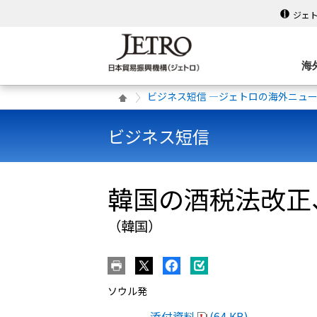
ジェ
海
ビジネス短信 ―ジェトロの海外ニュ
ビジネス短信
韓国の酒税法改正
（韓国）
ソウル発
添付資料
(64 KB)