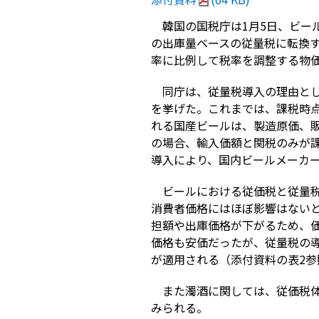
韓国の国税庁は1月5日、ビー
の出庫量ベースの従量税に転換
率に比例して税率を調整する物
同庁は、従量税導入の理由と
を挙げた。これまでは、課税時
れる国産ビールは、製造原価、
の場合、輸入価額と関税のみが
導入により、国内ビールメーカ
ビールにおける従価税と従量
消費者価格にはほぼ影響はない
担額や出庫価格が下がるため、
価格も安価だったが、従量税の導
が適用される（添付資料の表2参
また濁酒に関しては、従価税
みられる。