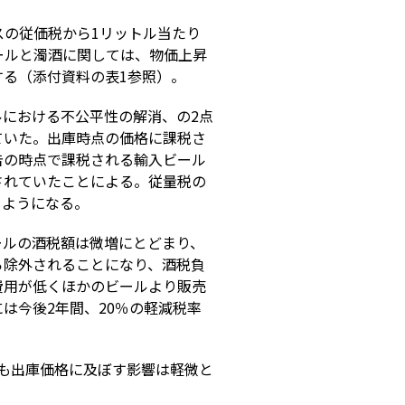
スの従価税から1リットル当たり
ールと濁酒に関しては、物価上昇
る（添付資料の表1参照）。
における不公平性の解消、の2点
ていた。出庫時点の価格に課税さ
告の時点で課税される輸入ビール
されていたことによる。従量税の
るようになる。
ールの酒税額は微増にとどまり、
ら除外されることになり、酒税負
費用が低くほかのビールより販売
は今後2年間、20％の軽減税率
も出庫価格に及ぼす影響は軽微と