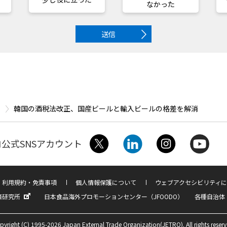
なかった
送信
韓国の酒税法改正、国産ビールと輸入ビールの格差を解消
公式SNSアカウント
利用規約・免責事項
個人情報保護について
ウェブアクセシビリティに
済研究所
日本食品海外プロモーションセンター（JFOODO）
各種自治体
pyright (C) 1995-2026 Japan External Trade Organization(JETRO). All rights reserv