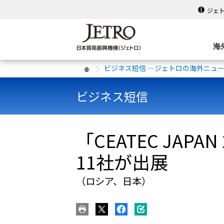
ジェ
海
ビジネス短信 ―ジェトロの海外ニュ
ビジネス短信
「CEATEC JA
11社が出展
（ロシア、日本）