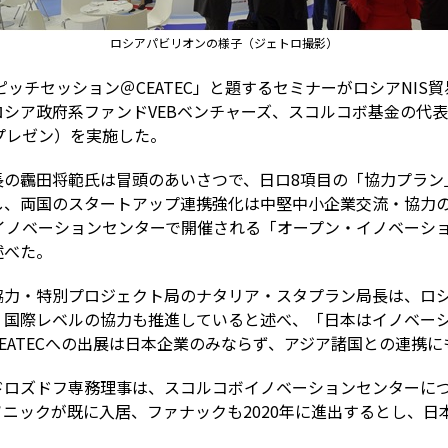
ロシアパビリオンの様子（ジェトロ撮影）
ピッチセッション＠CEATEC」と題するセミナーがロシアNI
シア政府系ファンドVEBベンチャーズ、スコルコボ基金の代
プレゼン）を実施した。
長の靏田将範氏は冒頭のあいさつで、日ロ8項目の「協力プラン
、両国のスタートアップ連携強化は中堅中小企業交流・協力の拡
イノベーションセンターで開催される「オープン・イノベーシ
述べた。
力・特別プロジェクト局のナタリア・スタプラン局長は、ロシア
、国際レベルの協力も推進していると述べ、「日本はイノベー
EATECへの出展は日本企業のみならず、アジア諸国との連携
ロズドフ専務理事は、スコルコボイノベーションセンターについ
ニックが既に入居、ファナックも2020年に進出するとし、日