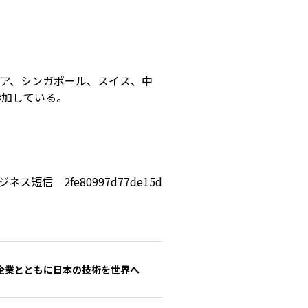
ア、シンガポール、スイス、中
参加している。
ジネス短信 2fe80997d77de15d
プ企業とともに日本の技術を世界へ―