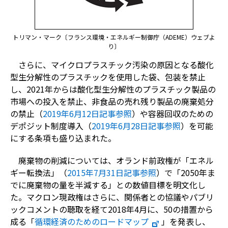
トリマン・マーク〔フランス環境・エネルギー制御庁（ADEME）ウェブよ
り〕
さらに、マイクロプラスチック汚染の原因となる酸化
型生分解性のプラスチックを使用した袋、包装を禁止
し、2021年からは酸化型生分解性のプラスチック製品の
市場への投入を禁止、非食品の売れ残り製品の廃棄処分
の禁止（
2019年6月12日記事参照
）や容器回収のための
デポジット制度導入（
2019年6月28日記事参照
）を可能
にする条項も盛り込まれた。
廃棄物の削減については、オランド前政権が「エネル
ギー転換法」（
2015年7月31日記事参照
）で「2050年ま
でに廃棄物の量を半減する」との数値目標を明文化し
た。マクロン現政権はさらに、関係者との協議やパブリ
ックコメントの聴取を経て2018年4月に、50の措置から
成る「
循環経済のためのロードマップ
」を発表し、