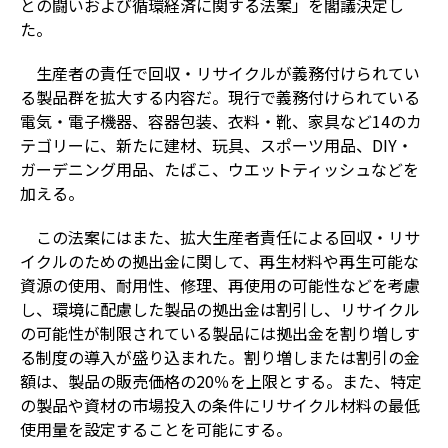
との闘いおよび循環経済に関する法案」を閣議決定し
た。
生産者の責任で回収・リサイクルが義務付けられてい
る製品群を拡大する内容だ。現行で義務付けられている
電気・電子機器、容器包装、衣料・靴、家具など14のカ
テゴリーに、新たに建材、玩具、スポーツ用品、DIY・
ガーデニング用品、たばこ、ウエットティッシュなどを
加える。
この法案にはまた、拡大生産者責任による回収・リサ
イクルのための拠出金に関して、再生材料や再生可能な
資源の使用、耐用性、修理、再使用の可能性などを考慮
し、環境に配慮した製品の拠出金は割引し、リサイクル
の可能性が制限されている製品には拠出金を割り増しす
る制度の導入が盛り込まれた。割り増しまたは割引の金
額は、製品の販売価格の20％を上限とする。また、特定
の製品や資材の市場投入の条件にリサイクル材料の最低
使用量を設定することを可能にする。