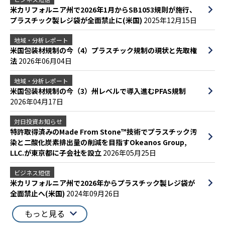
米カリフォルニア州で2026年1月からSB1053規則が施行、
プラスチック製レジ袋が全面禁止に(米国)
2025年12月15日
地域・分析レポート
米国包装材規制の今（4）プラスチック規制の現状と先取権
法
2026年06月04日
地域・分析レポート
米国包装材規制の今（3）州レベルで導入進むPFAS規制
2026年04月17日
対日投資お知らせ
特許取得済みのMade From Stone™技術でプラスチック汚
染と二酸化炭素排出量の削減を目指すOkeanos Group,
LLC.が東京都に子会社を設立
2026年05月25日
ビジネス短信
米カリフォルニア州で2026年からプラスチック製レジ袋が
全面禁止へ(米国)
2024年09月26日
もっと見る