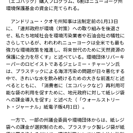
（エコバッグ）購入プログラム、6割はニューヨーク州
環境保護基金の資金に充てられる。
アンドリュー・クオモ州知事は法制定前の1月13日
に、「連邦政府が環境（対策）への取り組みを後退さ
せ、私たち地域社会を環境汚染業者や石油会社の犠牲に
さらしているが、われわれニューヨークは全米でも最も
強力な環境政策を推進し、将来世代のために天然資源の
保護に全力を尽くす」と述べている。環境団体リバーキ
ーパーのロビイストであるジェレミー・チャーソン氏
は、プラスチックによる海洋汚染の問題が日々悪化する
中で、きれいな水を飲み続けるための大きな前進だと述
べるとともに、「消費者に（エコバックなど）再利用可
能な袋の利用を促すために、地元政府に対して紙レジ袋
への課金導入を促す」と述べた（「ウォールストリー
ト・ジャーナル」紙電子版4月1日）。
一方で、一部の州議会委員や環境団体からは、紙レジ
袋への課金が選択制のため、プラスチック製レジ袋が紙