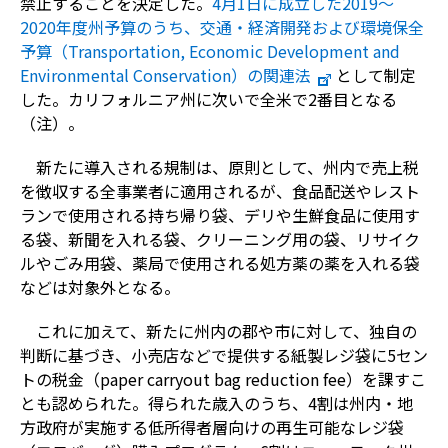
禁止することを決定した。
4月1日に成立した2019～
2020年度州予算のうち、交通・経済開発および環境保全
予算（Transportation, Economic Development and
Environmental Conservation）の関連法
として制定
した。カリフォルニア州に次いで全米で2番目となる
（注）。
新たに導入される規制は、原則として、州内で売上税
を徴収する全事業者に適用されるが、食品配送やレスト
ランで使用される持ち帰り袋、デリや生鮮食品に使用す
る袋、新聞を入れる袋、クリーニング用の袋、リサイク
ルやごみ用袋、薬局で使用される処方薬の薬を入れる袋
などは対象外となる。
これに加えて、新たに州内の郡や市に対して、独自の
判断に基づき、小売店などで提供する紙製レジ袋に5セン
トの税金（paper carryout bag reduction fee）を課すこ
とも認められた。得られた歳入のうち、4割は州内・地
方政府が実施する低所得者層向けの再生可能なレジ袋