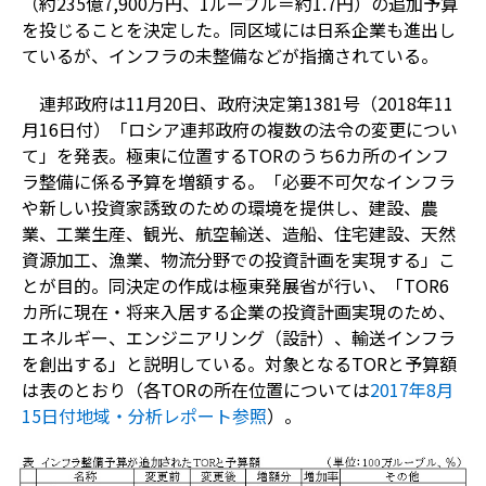
（約235億7,900万円、1ルーブル＝約1.7円）の追加予算
を投じることを決定した。同区域には日系企業も進出し
ているが、インフラの未整備などが指摘されている。
連邦政府は11月20日、政府決定第1381号（2018年11
月16日付）「ロシア連邦政府の複数の法令の変更につい
て」を発表。極東に位置するTORのうち6カ所のインフ
ラ整備に係る予算を増額する。「必要不可欠なインフラ
や新しい投資家誘致のための環境を提供し、建設、農
業、工業生産、観光、航空輸送、造船、住宅建設、天然
資源加工、漁業、物流分野での投資計画を実現する」こ
とが目的。同決定の作成は極東発展省が行い、「TOR6
カ所に現在・将来入居する企業の投資計画実現のため、
エネルギー、エンジニアリング（設計）、輸送インフラ
を創出する」と説明している。対象となるTORと予算額
は表のとおり（各TORの所在位置については
2017年8月
15日付地域・分析レポート参照
）。