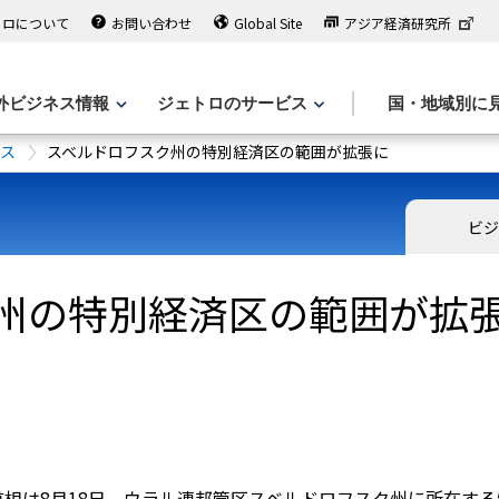
トロについて
お問い合わせ
Global Site
アジア経済研究所
外ビジネス情報
ジェトロのサービス
国・地域別に
ース
スベルドロフスク州の特別経済区の範囲が拡張に
ビジ
州の特別経済区の範囲が拡
相は8月18日、ウラル連邦管区スベルドロフスク州に所在す