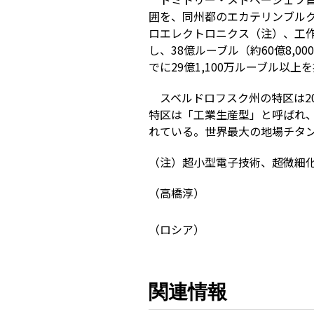
囲を、同州都のエカテリンブル
ロエレクトロニクス（注）、工
し、38億ルーブル（約60億8,
でに29億1,100万ルーブル以
スベルドロフスク州の特区は20
特区は「工業生産型」と呼ばれ
れている。世界最大の地場チタ
（注）超小型電子技術、超微細
（高橋淳）
（ロシア）
関連情報