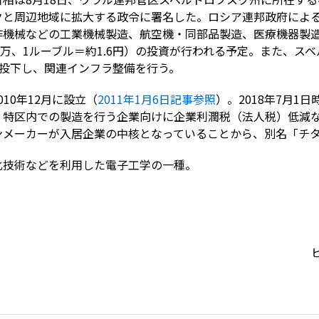
クと周辺地域に拡大する政令に署名した。ロシア連邦政府によ
作機械などの工業機械製造、航空機・同部品製造、医療機器製造
000万、1ルーブル＝約1.6円）の投資が行われる予定。また、ス
上を投下し、関連インフラ整備を行う。
10年12月に設立（
2011年1月6日記事参照
）。2018年7月1
、特区内での製造を行う企業向けに企業利潤税（法人税）低減
ンメーカーが入居企業の中核となっていることから、別名「チ
化技術などを利用した電子工学の一種。
ビ