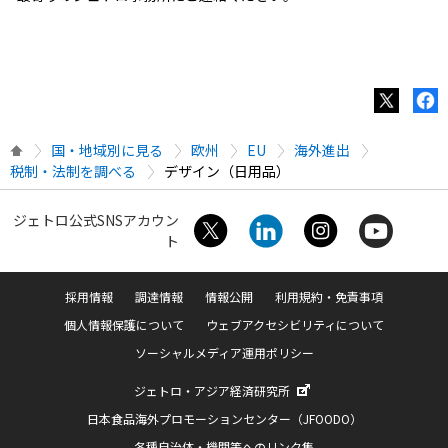
国・地域別に見る
欧州
EU
海外進出
税制・法制を調べる
デザイン（日用品）
ジェトロ公式SNSアカウン
ト
採用情報
調達情報
情報公開
利用規約・免責事項
個人情報保護について
ウェブアクセシビリティについて
ソーシャルメディア運用ポリシー
ジェトロ・アジア経済研究所
日本食品海外プロモーションセンター（JFOODO）
各種自治体・機関等へのリンク集