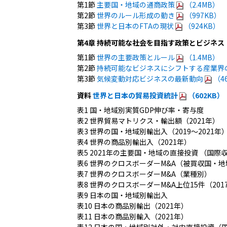
第1節
主要国・地域の通商政策
（2.4MB）
第2節
世界のルール形成の動き
（997KB）
第3節
世界と日本のFTAの現状
（924KB）
第4章 持続可能な社会を目指す政策とビジネス
第1節
世界の主要政策とルール
（1.4MB）
第2節
持続可能なビジネスにシフトする産業界
第3節
気候変動対応ビジネスの最新動向
（4
資料
世界と日本の貿易投資統計
（602KB）
表1 国・地域別実質GDP伸び率・寄与度
表2 世界貿易マトリクス・輸出額（2021年）
表3 世界の国・地域別輸出入（2019～2021年
表4 世界の商品別輸出入（2021年）
表5 2021年の主要国・地域の直接投資 （国
表6 世界のクロスボーダーM&A（被買収国・
表7 世界のクロスボーダーM&A（業種別）
表8 世界のクロスボーダーM&A上位15件（2017
表9 日本の国・地域別輸出入
表10 日本の商品別輸出（2021年）
表11 日本の商品別輸入（2021年）
表12 日本の国・地域別対外・対内直接投資（