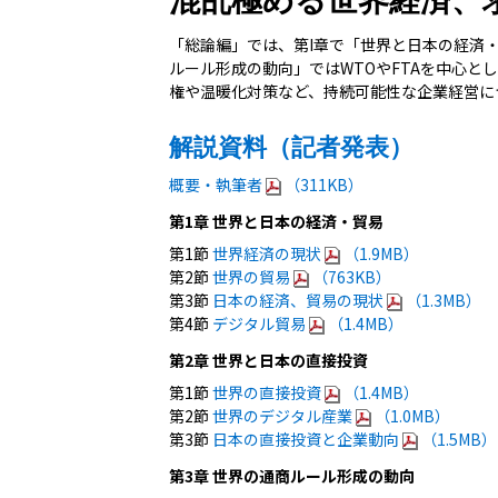
混乱極める世界経済、
「総論編」では、第I章で「世界と日本の経済
ルール形成の動向」ではWTOやFTAを中心
権や温暖化対策など、持続可能性な企業経営に
解説資料（記者発表）
概要・執筆者
（311KB）
第1章 世界と日本の経済・貿易
第1節
世界経済の現状
（1.9MB）
第2節
世界の貿易
（763KB）
第3節
日本の経済、貿易の現状
（1.3MB）
第4節
デジタル貿易
（1.4MB）
第2章 世界と日本の直接投資
第1節
世界の直接投資
（1.4MB）
第2節
世界のデジタル産業
（1.0MB）
第3節
日本の直接投資と企業動向
（1.5MB）
第3章 世界の通商ルール形成の動向