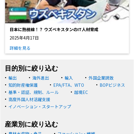
日本に熱視線！？ ウズベキスタンのIT人材育成
2025年4月17日
詳細を見る
目的別に絞り込む
輸出
海外進出
輸入
外国企業誘致
知的財産権保護
EPA/FTA、WTO
BOPビジネス
基準・認証、規制、ルール
越境EC
高度外国人材活躍支援
イノベーション・スタートアップ
産業別に絞り込む
農林水産物・食品
ファッション・繊維