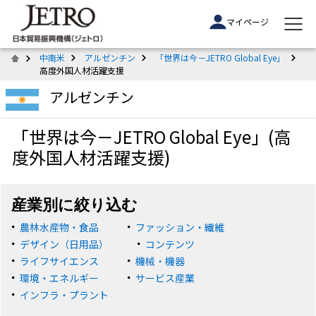
マイページ
中南米
アルゼンチン
「世界は今－JETRO Global Eye」
高度外国人材活躍支援
アルゼンチン
「世界は今－JETRO Global Eye」(高
度外国人材活躍支援)
産業別に絞り込む
農林水産物・食品
ファッション・繊維
デザイン（日用品）
コンテンツ
ライフサイエンス
機械・機器
環境・エネルギー
サービス産業
インフラ・プラント