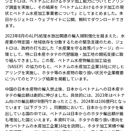
ジェトロは、ベトナムにおけるホタテ加工能力についてヒアリン
グ調査を実施し、その結果を『ベトナムにおけるホタテ加工の現
状とベトナム水産加工事業者について』としてまとめました。本
日からジェトロ・ウェブサイトに公開、無料でダウンロードでき
ます。
2023年8月のALPS処理水放出関連の輸入規制強化を踏まえた、水
産業の特定国・地域依存を分散するための緊急支援のため、ジェ
トロは、政府の打ち出した「水産業を守る政策パッケージ」の一
環として、特に日本産ホタテの代替販路・加工地の開拓支援に取
り組んできました。この度、ベトナム水産物輸出加工協会
（VASEP）の協力のもと、ベトナムの水産加工企業16社に対しヒ
アリングを実施し、ホタテ等の水産物の取り扱い状況や企業概要
についてのヒアリング結果を掲載しています。
中国の日本水産物の輸入禁止後、日本からベトナムへの日本産ホ
タテの輸出額は劇的に伸びました。具体的には、2023年はベトナ
ム向けの輸出額が8億円であったところ、2024年は106億円となっ
ています（以下グラフ）。同期間において、日本からホタテを輸
出している国の中では、ベトナムは日本からのホタテ輸出額が最
も増加した国といえます。本資料では、ホタテの取り扱い意向を
持つベトナムの水産加工企業16社を訪問し、ホタテ加工実績や輸