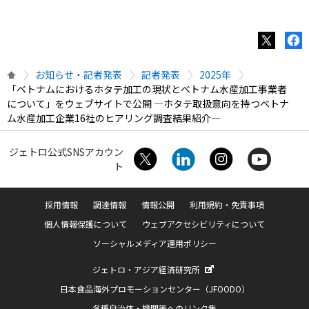
お知らせ・記者発表
記者発表
2025年
「ベトナムにおけるホタテ加工の現状とベトナム水産加工事業者
について」をウェブサイトで公開 ―ホタテ取扱意向を持つベトナ
ム水産加工企業16社のヒアリング調査結果紹介―
ジェトロ公式SNSアカウン
ト
採用情報
調達情報
情報公開
利用規約・免責事項
個人情報保護について
ウェブアクセシビリティについて
ソーシャルメディア運用ポリシー
ジェトロ・アジア経済研究所
日本食品海外プロモーションセンター（JFOODO）
各種自治体・機関等へのリンク集