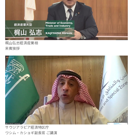
梶山弘志経済産業相
来賓挨拶
サウジアラビア経済特区庁
ワシム・カショギ副長官 ご講演