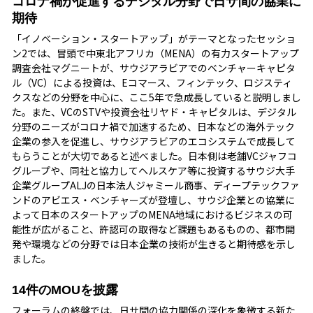
コロナ禍が促進するデジタル分野で日サ間の協業に
期待
「イノベーション・スタートアップ」がテーマとなったセッショ
ン2では、冒頭で中東北アフリカ（MENA）の有力スタートアップ
調査会社マグニートが、サウジアラビアでのベンチャーキャピタ
ル（VC）による投資は、Eコマース、フィンテック、ロジスティ
クスなどの分野を中心に、ここ5年で急成長していると説明しまし
た。また、VCのSTVや投資会社リヤド・キャピタルは、デジタル
分野のニーズがコロナ禍で加速するため、日本などの海外テック
企業の参入を促進し、サウジアラビアのエコシステムで成長して
もらうことが大切であると述べました。日本側は老舗VCジャフコ
グループや、同社と協力してヘルスケア等に投資するサウジ大手
企業グループALJの日本法人ジャミール商事、ディープテックファ
ンドのアビエス・ベンチャーズが登壇し、サウジ企業との協業に
よって日本のスタートアップのMENA地域におけるビジネスの可
能性が広がること、許認可の取得など課題もあるものの、都市開
発や環境などの分野では日本企業の技術が生きると期待感を示し
ました。
14件のMOUを披露
フォーラムの終盤では、日サ間の協力関係の深化を象徴する新た