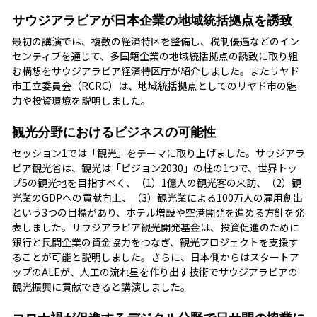
サウジアラビアが日本企業の地域統括拠点を誘致
最初の講演では、複数の経済特区を整備し、税制優遇などのイン
センティブを通じて、多国籍企業の地域統括拠点の誘致に取り組
む構想をサウジアラビア経済特区庁が紹介しました。またリヤド
市王立委員会（RCRC）は、地域統括拠点としてのリヤド市の魅
力や投資環境を説明しました。
観光分野におけるビジネスの可能性
セッション1では「観光」をテーマに取り上げました。サウジアラ
ビア観光省は、観光は「ビジョン2030」の柱の1つで、世界トッ
プ5の観光地を目指すべく、（1）1億人の観光客の来訪、（2）観
光業のGDPへの貢献向上、（3）観光業による100万人の雇用創出
という3つの目標があり、ホテル増設や空港開発を進める方針を発
表しました。サウジアラビア観光開発基金は、投資促進のために
銀行と民間企業の資金協力をつなぎ、観光プロジェクトを支援す
ることが可能と説明しました。さらに、日本側からはスタートア
ップのALEが、人工の流れ星を作り出す技術でサウジアラビアの
観光振興に貢献できると講演しました。