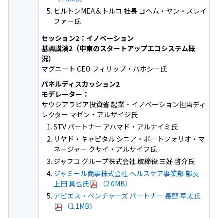
ヒルトンMEA＆トルコ 社長 ヨヘム・ヤン・スレイ
ファー氏
セッション2：イノベーション
基調講演2（中東のスタートアップエコシステム概
況）
マグニート CEO フィリップ・バホシー氏
パネルディスカッション2
モデレーター：
サウジアラビア投資省 起業・イノベーション担当ディ
レクター マゼン・アルザイジ氏
STV パートナー アハマド・アルナイミ氏
リヤド・キャピタル シニア・ポートフォリオ・マ
ネージャー クサイ・アルサイフ氏
ジャフコ グループ株式会社 取締役 三好 啓介氏
ジャミール商事株式会社 ヘルスケア事業部 部長
上田 真也氏
（2.0MB）
アビエス・ベンチャーズ パートナー 長野 草太氏
（1.1MB）