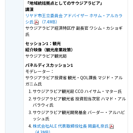
「地域統括拠点としてのサウジアラビア」
講演
リヤド市王立委員会 アドバイザー ホサム・アルカラ
シ氏
（7.4MB）
サウジアラビア経済特区庁 副長官 ワシム・カショギ
氏
セッション1：観光
紹介映像（観光産業政策）
サウジアラビア観光局
パネルディスカッション1
モデレーター：
サウジアラビア投資省 観光・QOL課長 マジド・アル
ガニム氏
サウジアラビア観光局 CCO ハイサム・マター氏
サウジアラビア観光省 投資担当次官 ハマド・アル
バラウィ氏
サウジアラビア観光開発基金 バーダー・アルハビ
ッシュ氏
株式会社ALE 代表取締役社長 岡島礼奈氏
（4.3MB）