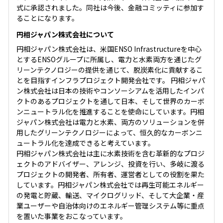
式に承認されました。同社は今後、金融コミッティに参加す
ることになります。
円相ジャパン株式会社について
円相ジャパン株式会社は、米国ENSO Infrastructureを中心
とするENSOグループに所属し、電力と水素両方を通じたグ
リーンテクノロジーの提供を通じて、脱炭素化に貢献するこ
とを目指すインフラプロジェクト開発会社です。 円相ジャパ
ン株式会社は日本の技術やコンソーシアムを活用したインパ
クトのあるプロジェクトを通して日本、そして世界のカーボ
ンニュートラル化を推進することを使命にしています。円相
ジャパン株式会社は電力と水素、両方のソリューションを併
用したグリーンテクノロジーによって、恒久的なカーボンニ
ュートラル化を達成できると考えています。
円相ジャパン株式会社は主に水素技術を含む革新的なプロジ
ェクトのアドバイザー、アレンジ、投資を行い、多岐に渡る
プロジェクトの開発者、所有者、運営者としての役割を果た
しています。円相ジャパン株式会社では再生可能エネルギー
の発電と貯蔵、輸送、マイクログリッド、そして大企業・産
業ユーザーや自治体向けのエネルギー管理システム等に重点
を置いた事業をおこなっています。