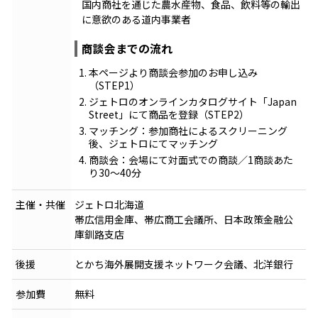
国内商社を通じた農水産物、食品、飲料等の輸出
に意欲のある道内事業者
商談会までの流れ
本ページより商談会参加のお申し込み
（STEP1）
ジェトロのオンラインカタログサイト「Japan
Street」にて商品を登録（STEP2）
マッチング：参加商社によるスクリーニング
後、ジェトロにてマッチング
商談会：会場にて対面式での商談／1商談あた
り30～40分
主催・共催
ジェトロ北海道
帯広信用金庫、帯広商工会議所、日本政策金融公
庫釧路支店
後援
とかち海外展開支援ネットワーク会議、北洋銀行
参加費
無料