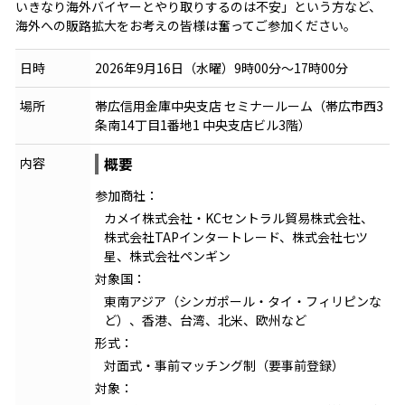
いきなり海外バイヤーとやり取りするのは不安」という方など、
海外への販路拡大をお考えの皆様は奮ってご参加ください。
日時
2026年9月16日（水曜）9時00分～17時00分
場所
帯広信用金庫中央支店 セミナールーム（帯広市西3
条南14丁目1番地1 中央支店ビル3階）
内容
概要
参加商社：
カメイ株式会社・KCセントラル貿易株式会社、
株式会社TAPインタートレード、株式会社七ツ
星、株式会社ペンギン
対象国：
東南アジア（シンガポール・タイ・フィリピンな
ど）、香港、台湾、北米、欧州など
形式：
対面式・事前マッチング制（要事前登録）
対象：