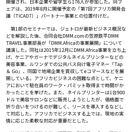
開催され、日本企業や留学生ら176人が参加した。同フ
ェアは、2019年8月に開催予定の「第7回アフリカ開発会
議（TICAD7）」パートナー事業との位置付けだ。
第1部のセミナーでは、ジェトロが最新ビジネス概況な
どを解説した後、合同会社DMM.comの笠原鉄平DMM
TRAVEL事業部長が「DMM.Africaの事業展開」について
講演した。同社は2015年12月にDMM.Africa事業を立ち上
げ、ケニアやガーナでデジタルネイルプリンターなどの
美容事業、ルワンダでの公共バス向け電子マネー「Tap
＆ Go」、同国で地場企業を買収してeコマースなどを展
開している。アフリカビジネスの困難な点として、ケニ
アにおいて駐在員のワーク・パミット取得まで時間がか
かったことを挙げた。また、ネイルプリンターは1台900
ドルで美容サロンなどに販売しようとしたが、価格面で
折り合いをつけるのが難しく、リースを導入するなどし
て対応した。アフリカでビジネスする上では、現地の実
情に応じた柔軟な対応が重要だとした。