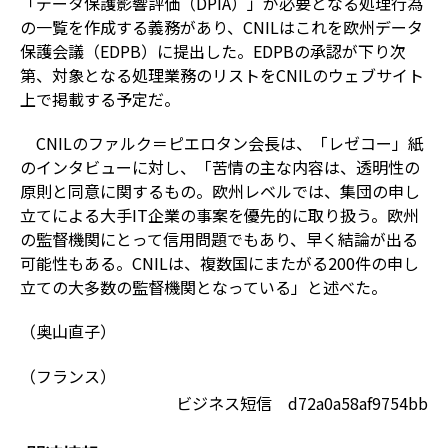
「データ保護影響評価（DPIA）」が必要となる処理行為
の一覧を作成する義務があり、CNILはこれを欧州データ
保護会議（EDPB）に提出した。EDPBの承認が下り次
第、対象となる処理業務のリストをCNILのウェブサイト
上で掲載する予定だ。
CNILのファルク＝ピエロタン会長は、「レゼコー」紙
のインタビューに対し、「苦情の主な内容は、透明性の
原則と同意に関するもの。欧州レベルでは、集団の申し
立てによる大手IT企業の事案を優先的に取り扱う。欧州
の監督機関にとって信用問題でもあり、早く結論が出る
可能性もある。CNILは、複数国にまたがる200件の申し
立ての大多数の監督機関となっている」と述べた。
（奥山直子）
（フランス）
ビジネス短信 d72a0a58af9754bb