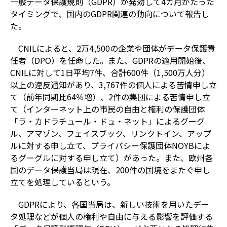
一般データ保護規則（GDPR）が発効して4カ月がたった
タイミングで、国内のGDPR関連の動向について報告し
た。
CNILによると、2万4,500の企業や団体がデータ保護責
任者（DPO）を任命した。また、GDPRの適用開始後、
CNILに対して1日平均7件、合計600件（1,500万人分）
以上の違反通知があり、3,767件の個人による苦情申し立
て（前年同期比64％増）、2件の集団による苦情申し立
て（インターネット上の市民の自由と権利の保護団体
「ラ・カドラチュール・ドュ・ネット」によるグーグ
ル、アマゾン、フェイスブック、リンクトイン、アップ
ルに対する申し立て、プライバシー保護団体NOYBによ
るグーグルに対する申し立て）があった。また、欧州各
国のデータ保護当局は現在、200件の国境をまたぐ申し
立てを処理しているという。
GDPRにより、各国当局は、新しい技術を用いたデー
タ処理などが個人の権利や自由に与える影響を評価する