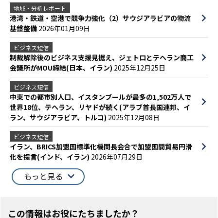
地域・分析レポート
港湾・鉄道・空港で競争力強化（2）サウジアラビアの物流
基盤整備
2026年01月09日
ビジネス短信
制裁解除後のビジネス支援見据え、ジェトロとテヘラン商工
会議所がMOU締結(日本、イラン)
2025年12月25日
ビジネス短信
中東での都市別人口、イスタンブールが最多の1,502万人で
世界18位、テヘラン、リヤドが続く(アラブ首長国連邦、イ
ラン、サウジアラビア、トルコ)
2025年12月08日
ビジネス短信
イラン、BRICS加盟国標準化機関長会合で加盟国間貿易円滑
化を提言(インド、イラン)
2026年07月29日
もっと見る
この情報はお役にたちましたか？