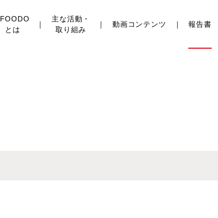
JFOODO
主な活動・
動画コンテンツ
報告書
とは
取り組み
組み
水産物
日本茶
日本酒
焼酎・泡盛
品目横