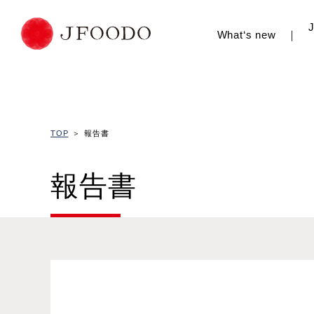
What‘s new
主な活動・取り
TOP
報告書
報告書