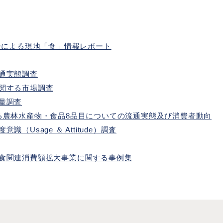
ーによる現地「食」情報レポート
通実態調査
関する市場調査
量調査
る農林水産物・食品8品目についての流通実態及び消費者動向
Usage ＆ Attitude）調査
食関連消費額拡大事業に関する事例集