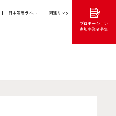
日本酒裏ラベル
関連リンク
プロモーション
断
青果物
日本和牛
コメ
参加事業者募集