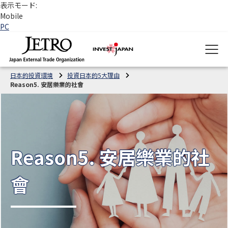
表示モード:
Mobile
PC
日本的投資環境
投資日本的5大理由
Reason5. 安居樂業的社會
Reason5. 安居樂業的社
會