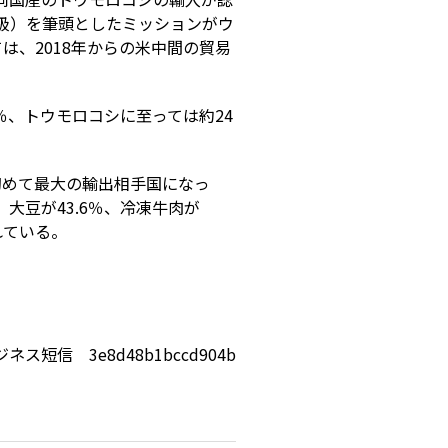
僚級）を筆頭としたミッションがウ
、2018年からの米中間の貿易
2％、トウモロコシに至っては約24
。
初めて最大の輸出相手国になっ
大豆が43.6％、冷凍牛肉が
れている。
ネス短信 3e8d48b1bccd904b