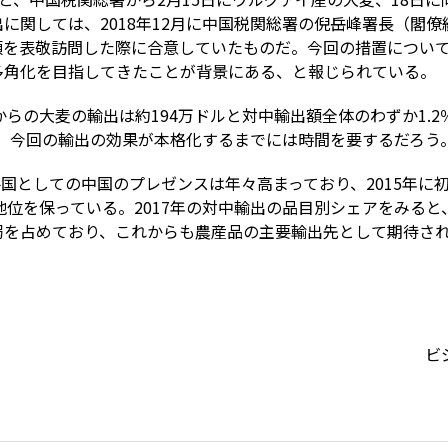
に関しては、2018年12月に中国税関総署の倪岳峰署長（閣
を表敬訪問した際に合意していたものだ。今回の措置については
多角化を目指してきたことが背景にある、と報じられている。
からの大麦の輸出は約194万ドルと対中輸出額全体のわずか1.
い。今回の輸出の効果が本格化するまでには時間を要するだろう
国としての中国のプレゼンスは年々高まっており、2015年に
地位を保っている。2017年の対中輸出の品目別シェアをみると、
8割弱を占めており、これからも農産品の主要輸出先として期待さ
ビジ