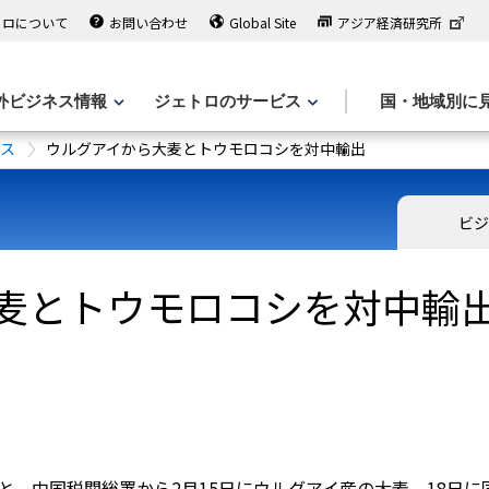
トロについて
お問い合わせ
Global Site
アジア経済研究所
外ビジネス情報
ジェトロのサービス
国・地域別に
ース
ウルグアイから大麦とトウモロコシを対中輸出
ビジ
麦とトウモロコシを対中輸
ると、中国税関総署から2月15日にウルグアイ産の大麦、18日