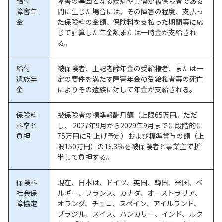
給付
障害の基因となる疾病や負傷が被保険者である
障害年
間に生じた場合には、その障害の程度、支払っ
金
た保険料の金額、保険料を支払った期間等に応
じて計算した年金額または一時金が支給され
る。
給付
被保険者、上記老齢年金の受給権者、または一
遺族年
定の要件を満たす障害年金の受給権者等の死亡
金
によりその遺族に対して年金が支給される。
保険料
被保険者の標準報酬月額（上限65万円。ただ
料率と
し、 2027年9月から2029年9月までに段階的に
負担
75万円に引上げ予定）および標準賞与の額（上
限150万円）の18.3％を被保険者と事業主で折
半して負担する。
保険料
現在、日本は、ドイツ、英国、韓国、米国、ベ
社会保
ルギー、フランス、カナダ、オーストラリア、
障協定
オランダ、チェコ、スペイン、アイルランド、
ブラジル、スイス、ハンガリー、インド、ルク