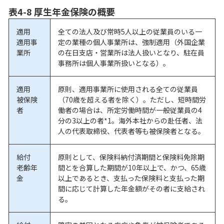
表4-8 厚生年金保険の概要
適用
全ての法人及び常時5人以上の従業員のいる一
適用事
定の業種の個人事業所は、強制適用（外国企業
業所
の在日支店・営業所は法人扱いとなり、駐在員
事務所は個人事業所扱いとなる）。
適用
原則、適用事業所に使用される全ての従業員
被保険
（70歳を超える者を除く）。ただし、短時間労
者
働者の場合は、所定労働時間が一般従業員の4
分の3以上の者*1。海外本社からの赴任者、法
人の代表取締役、代表者等も被保険者となる。
給付
原則として、保険料納付済期間と保険料免除期
老齢年
間とを合算した期間が10年以上で、かつ、65歳
金
以上であるとき、支払った保険料と支払った期
間に応じて計算した年金額がその者に支給され
る。