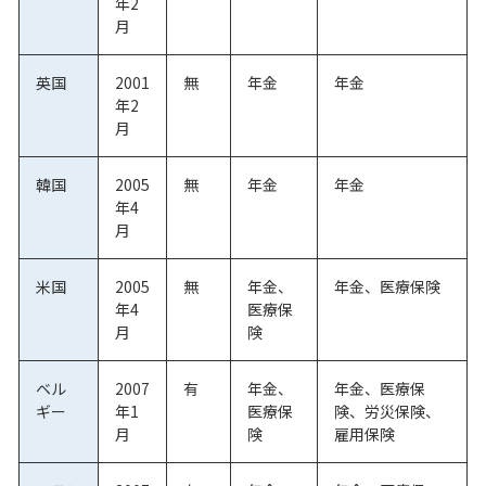
年2
月
英国
2001
無
年金
年金
年2
月
韓国
2005
無
年金
年金
年4
月
米国
2005
無
年金、
年金、医療保険
年4
医療保
月
険
ベル
2007
有
年金、
年金、医療保
ギー
年1
医療保
険、労災保険、
月
険
雇用保険