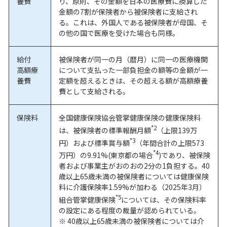
養費
り、原則、その金額を日本の医療費に換算した
金額の7割が保険者から被保険者に支給され
る。これは、外国人である被保険者が母国、そ
の他の国で医療を受けた場合も同様。
給付
被保険者が同一の月（暦月）に同一の医療機関
高額療
について支払った一部負担金の額等の金額が一
養費
定額を超えるときは、その超える額が高額療養
費として支給される。
保険料
全国健康保険協会管掌健康保険の健康保険料
*2
は、被保険者の標準報酬月額
（上限139万
*3
円）および標準賞与額
（年間合計の上限573
*4
万円）の9.91%(東京都の場合
)であり、被保険
者および事業主がおのおの2分の1負担する。40
歳以上65歳未満の被保険者については健康保険
料に介護保険率1.59%が加わる（2025年3月）
*5
組合管掌健康保険
については、その保険料率
の設定にある程度の裁量が認められている。
※ 40歳以上65歳未満の被保険者については介