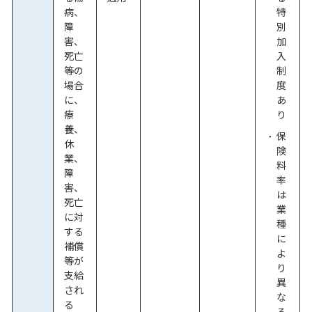
病、
特
障
別
害、
加
死亡
入
等の
制
場合
度
に、
あ
療
り
養、
保
休
険
業、
料
障
率
害、
は
死亡
業
に対
種
する
に
補償
よ
等が
り
支給
異
され
な
る
る