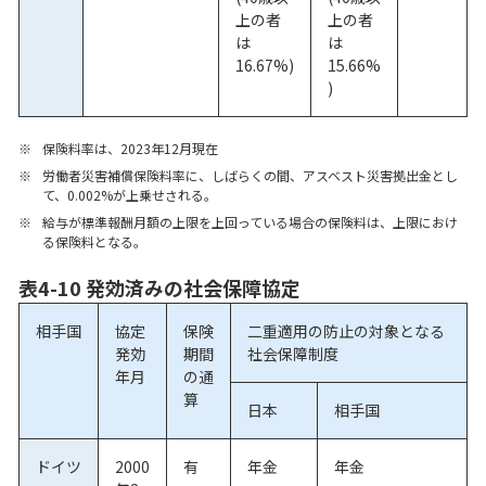
上の者
上の者
は
は
16.67%)
15.66%
)
※
保険料率は、2023年12月現在
※
労働者災害補償保険料率に、しばらくの間、アスベスト災害拠出金とし
て、0.002%が上乗せされる。
※
給与が標準報酬月額の上限を上回っている場合の保険料は、上限におけ
る保険料となる。
表4-10 発効済みの社会保障協定
相手国
協定
保険
二重適用の防止の対象となる
発効
期間
社会保障制度
年月
の通
算
日本
相手国
ドイツ
2000
有
年金
年金