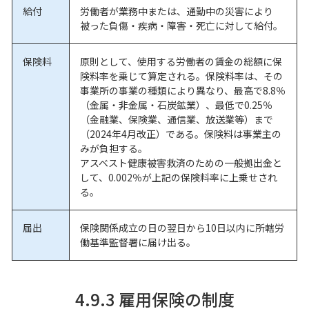
給付
労働者が業務中または、通勤中の災害により
被った負傷・疾病・障害・死亡に対して給付。
保険料
原則として、使用する労働者の賃金の総額に保
険料率を乗じて算定される。保険料率は、その
事業所の事業の種類により異なり、最高で8.8％
（金属・非金属・石炭鉱業）、最低で0.25％
（金融業、保険業、通信業、放送業等）まで
（2024年4月改正）である。保険料は事業主の
みが負担する。
アスベスト健康被害救済のための一般拠出金と
して、0.002％が上記の保険料率に上乗せされ
る。
届出
保険関係成立の日の翌日から10日以内に所轄労
働基準監督署に届け出る。
4.9.3 雇用保険の制度