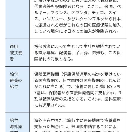
代表者等も被保険者となる。ただし、米国、ベ
ルギー、フランス、オランダ、チェコ、スイ
ス、ハンガリー、及びルクセンブルクから日本
に派遣される者がこれらの国の医療保険に加入
している場合には日本での加入が免除される。
適用
被保険者によって主として生計を維持されてい
被扶養
る直系尊属、配偶者、子、孫、弟妹も、この保
者
険給付の対象となる。
給付
保険医療機関（健康保険適用の指定を受けてい
療養の
る医療機関で、日本国内の医療機関のほとんど
給付
がこれに当たる）で、療養に要した費用のうち
7割は、保険者から直接医療機関に支払われ、3
割は被保険者の負担となる。これは、歯科医療
にも適用される。
給付
海外滞在中または旅行中に医療機関で療養費を
海外療
支払った場合には、帰国後申請することによ