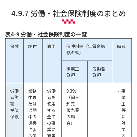
4.9.7 労働・社会保険制度のまとめ
表4-9 労働・社会保険制度の一覧
保険
給付
適用
保険料率（年賃金総
備考
額の％）
事業主
労働者
負担
負担
労働
業務
労働
0.3%
－
事
者災
中ま
者を
（輸入
業
害
たは
使用
卸売・
主
補償
通勤
する
販売業
等
保険
中の
全て
の場
に
災害
の事
合）
対
によ
業に
す
る傷
適用
る