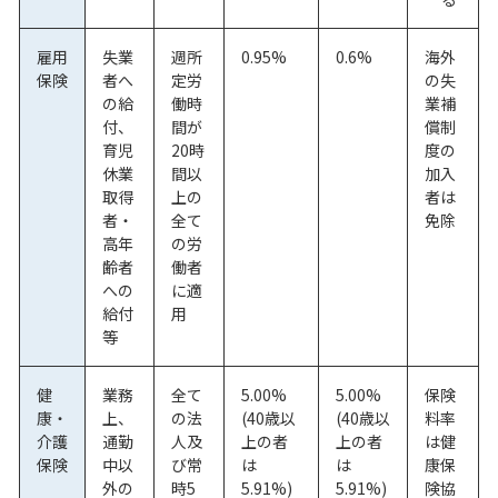
雇用
失業
週所
0.95%
0.6%
海外
保険
者へ
定労
の失
の給
働時
業補
付、
間が
償制
育児
20時
度の
休業
間以
加入
取得
上の
者は
者・
全て
免除
高年
の労
齢者
働者
への
に適
給付
用
等
健
業務
全て
5.00%
5.00%
保険
康・
上、
の法
(40歳以
(40歳以
料率
介護
通勤
人及
上の者
上の者
は健
保険
中以
び常
は
は
康保
外の
時5
5.91%)
5.91%)
険協