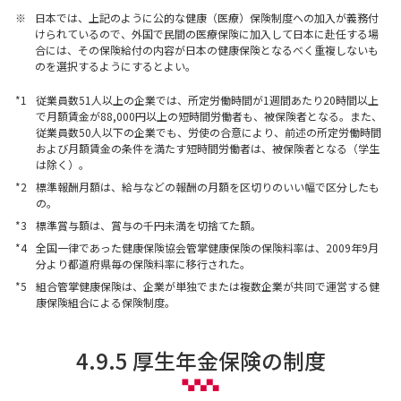
※
日本では、上記のように公的な健康（医療）保険制度への加入が義務付
けられているので、外国で民間の医療保険に加入して日本に赴任する場
合には、その保険給付の内容が日本の健康保険となるべく重複しないも
のを選択するようにするとよい。
*1
従業員数51人以上の企業では、所定労働時間が1週間あたり20時間以上
で月額賃金が88,000円以上の短時間労働者も、被保険者となる。また、
従業員数50人以下の企業でも、労使の合意により、前述の所定労働時間
および月額賃金の条件を満たす短時間労働者は、被保険者となる（学生
は除く）。
*2
標準報酬月額は、給与などの報酬の月額を区切りのいい幅で区分したも
の。
*3
標準賞与額は、賞与の千円未満を切捨てた額。
*4
全国一律であった健康保険協会管掌健康保険の保険料率は、2009年9月
分より都道府県毎の保険料率に移行された。
*5
組合管掌健康保険は、企業が単独でまたは複数企業が共同で運営する健
康保険組合による保険制度。
4.9.5 厚生年金保険の制度