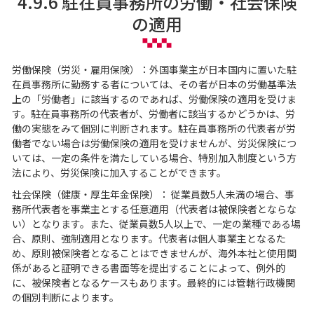
4.9.6 駐在員事務所の労働・社会保険
の適用
労働保険（労災・雇用保険）：外国事業主が日本国内に置いた駐
在員事務所に勤務する者については、その者が日本の労働基準法
上の「労働者」に該当するのであれば、労働保険の適用を受けま
す。駐在員事務所の代表者が、労働者に該当するかどうかは、労
働の実態をみて個別に判断されます。駐在員事務所の代表者が労
働者でない場合は労働保険の適用を受けませんが、労災保険につ
いては、一定の条件を満たしている場合、特別加入制度という方
法により、労災保険に加入することができます。
社会保険（健康・厚生年金保険）： 従業員数5人未満の場合、事
務所代表者を事業主とする任意適用（代表者は被保険者とならな
い）となります。また、従業員数5人以上で、一定の業種である場
合、原則、強制適用となります。代表者は個人事業主となるた
め、原則被保険者となることはできませんが、海外本社と使用関
係があると証明できる書面等を提出することによって、例外的
に、被保険者となるケースもあります。最終的には管轄行政機関
の個別判断によります。