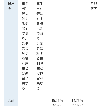
拠出
童手
童手
限65
金
当）
当）
万円
等に
等に
対す
対す
る拠
る拠
出金
出金
であ
であ
り、
り、
労働
労働
者に
者に
対す
対す
る福
る福
利厚
利厚
生と
生と
は趣
は趣
旨が
旨が
異な
異な
る
る
合計
15.76%
14.75%
(40歳以
(40歳以