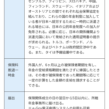
センブルク、フィリピン、スロバキア、中国、
フィンランド、スウェーデン、イタリアおよび
オーストリアとの間でそれぞれ社会保障協定を
結んでおり、これらの国の年金制度に加入して
いる者が日本へ就労するために一時的に派遣さ
れる場合には、日本の公的年金制度への加入が
免除される。必要に応じ、日本の関係機関より
派遣元国において発給された適用証明書の提示
が求められる。トルコ、ポーランド、ノル
ウェー、およびベトナムは政府間交渉中であ
る。また、タイは予備協議中である。
保険料
外国人が、6ヶ月以上の被保険者期間を有し、
脱退一
年金の受給資格期間を満たさずに帰国したとき
時金
は、その者が被保険者であった期間等に応じて
一定の計算をした金額の支給を請求することが
できる。
届出
保険関係成立の日の翌日から5日以内に、所轄
年金事務所に届け出る。
※ e-Gov電子申請システムの利用も可能