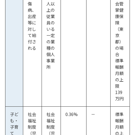
傷
人以
会管
病、
上の
掌健
出産
従業
康保
等に
員の
険
対し
いる
（東
て給
一定
京
付さ
の業
都）
れる
種の
の場
個人
合
事業
標準
所
報酬
月額
の上
限
139
万円
子ど
社会
社会
0.36%
－
標準
も・
福祉
福祉
報酬
子育
制度
制度
月額
て
（児
（児
の上