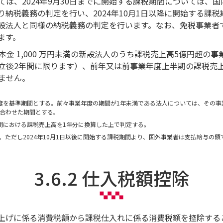
は、2024年9月30日までに開始する課税期間については、
納税義務の判定を行い、2024年10月1日以降に開始する課
設法人と同様の納税義務の判定を行います。なお、免税事業者
ます。
、資本金 1,000 万円未満の新設法人のうち課税売上高5億円超の
後2年間に限ります）、前年又は前事業年度上半期の課税売上高等*
ません。
度を基準期間とする。前々事業年度の期間が1年未満である法人については、その事業
合わせた期間とする。
間における課税売上高を1年分に換算した上で判定する。
。ただし2024年10月1日以後に開始する課税期間より、国外事業者は支払給与の
3.6.2 仕入税額控除
上げに係る消費税額から課税仕入れに係る消費税額を控除する