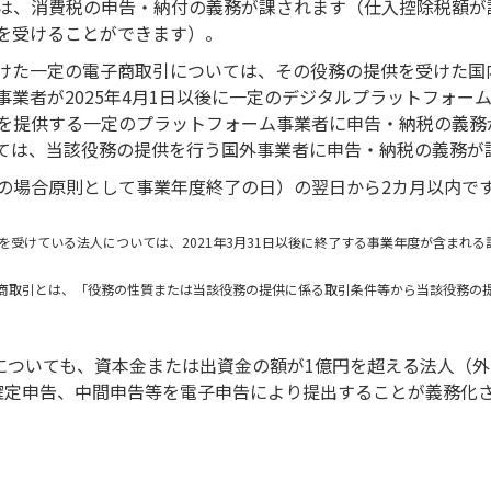
は、消費税の申告・納付の義務が課されます（仕入控除税額が
を受けることができます）。
けた一定の電子商取引については、その役務の提供を受けた国
事業者が2025年4月1日以後に一定のデジタルプラットフォー
を提供する一定のプラットフォーム事業者に申告・納税の義務
ては、当該役務の提供を行う国外事業者に申告・納税の義務が
の場合原則として事業年度終了の日）の翌日から2カ月以内で
受けている法人については、2021年3月31日以後に終了する事業年度が含まれ
商取引とは、「役務の性質または当該役務の提供に係る取引条件等から当該役務の
費税についても、資本金または出資金の額が1億円を超える法人（外
確定申告、中間申告等を電子申告により提出することが義務化