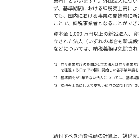
業者」といいます）。外国法人について
ず、基準期間における課税売上高により
ても、国内における事業の開始時に新
ことで、課税事業者となることができ
資本金 1,000 万円以上の新設法人
立された法人（いずれの場合も新規設立
などについては、納税義務は免除され
*1
前々事業年度の期間が1年の法人は前々事業年
を経過する日までの間に開始した各事業年度を
*2
基準期間が1年でない法人については、基準期
*3
課税売上高に代えて支払い給与の額で判定可能
納付すべき消費税額の計算上、課税売