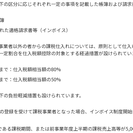
下の区分に応じそれぞれ一定の事項を記載した帳簿および請求
簿
された適格請求書等（インボイス）
発行事業者以外の者からの課税仕入れについては、原則として仕
一定割合を仕入税額控除の対象とする経過措置が設けられてい
0日まで：仕入税額相当額の80%
0日まで：仕入税額相当額の50%
下の負担軽減措置も設けられています。
の登録を受けて課税事業者となった場合、インボイス制度開始
である課税期間、または前事業年度上半期の課税売上高等が5,0