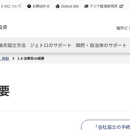
ェトロについて
お問合わせ
Global Site
アジア経済研究所
投資
海外ビ
拠点設立方法
ジェトロのサポート
政府・自治体のサポート
3. 税制
3.6 消費税の概要
概要
「会社設立の手