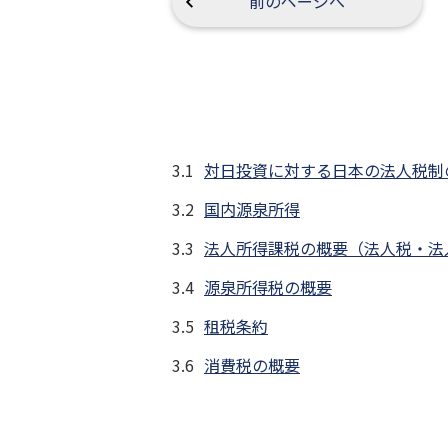
前のページへ
3.1
対日投資に対する日本の法人税制
3.2
国内源泉所得
3.3
法人所得課税の概要（法人税・法
3.4
源泉所得税の概要
3.5
租税条約
3.6
消費税の概要