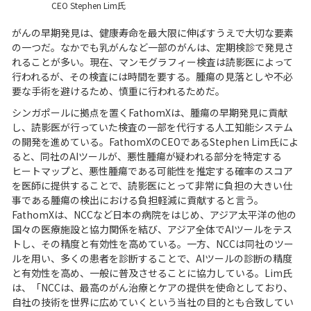
CEO Stephen Lim氏
がんの早期発見は、健康寿命を最大限に伸ばすうえで大切な要素
の一つだ。なかでも乳がんなど一部のがんは、定期検診で発見さ
れることが多い。現在、マンモグラフィー検査は読影医によって
行われるが、その検査には時間を要する。腫瘍の見落としや不必
要な手術を避けるため、慎重に行われるためだ。
シンガポールに拠点を置くFathomXは、腫瘍の早期発見に貢献
し、読影医が行っていた検査の一部を代行する人工知能システム
の開発を進めている。FathomXのCEOであるStephen Lim氏によ
ると、同社のAIツールが、悪性腫瘍が疑われる部分を特定する
ヒートマップと、悪性腫瘍である可能性を推定する確率のスコア
を医師に提供することで、読影医にとって非常に負担の大きい仕
事である腫瘍の検出における負担軽減に貢献すると言う。
FathomXは、NCCなど日本の病院をはじめ、アジア太平洋の他の
国々の医療施設と協力関係を結び、アジア全体でAIツールをテス
トし、その精度と有効性を高めている。一方、NCCは同社のツー
ルを用い、多くの患者を診断することで、AIツールの診断の精度
と有効性を高め、一般に普及させることに協力している。Lim氏
は、「NCCは、最高のがん治療とケアの提供を使命としており、
自社の技術を世界に広めていくという当社の目的とも合致してい