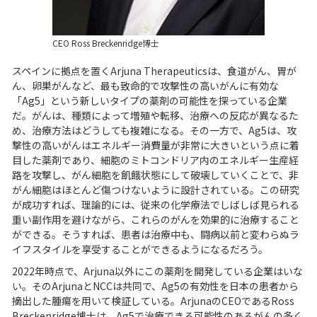
CEO Ross Breckenridge博士
スペインに拠点を置くArjuna Therapeuticsは、食道がん、胃が
ん、卵巣がんなど、最も致命的で攻撃性の高いがんに有効な
「Ag5」という新しいタイプの薬剤の可能性を探っている企業
だ。がんは、種類によって増殖や転移、治療への反応が異なるた
め、治療方法はどうしても複雑になる。その一方で、Ag5は、攻
撃性の高いがんはエネルギー消費量が非常に大きいという点に着
目した薬剤であり、細胞のミトコンドリア内のエネルギー生産経
路を攻撃し、がん細胞を飢餓状態にして破壊していくことで、非
がん細胞はほとんど傷つけないように設計されている。この研究
が成功すれば、理論的には、従来の化学療法でしばしば見られる
重い副作用を避けながら、これらのがんを効果的に治療すること
ができる。そうすれば、患者は治療中も、闘病以前と変わらぬラ
イフスタイルを享受することができるようになるだろう。
2022年時点で、Arjuna以外にこの薬剤を開発している企業はいな
い。そのArjunaとNCCは共同で、Ag5の有効性を日本の患者から
摘出した腫瘍を用いて検証している。ArjunaのCEOであるRoss
Breckenridge博士は、Ag5で治療できる可能性のあるがんの多く