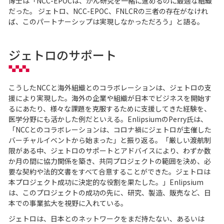
博士は「NCC-EPOCは、がん研究を一緒に進めるのに最適な組織
だった。 ジェトロ、NCC-EPOC、FNLCRの三者の存在がなけれ
ば、このパートナーシップは実現しなかっただろう」と語る。
ジェトロのサポート
こうしたNCCと海外組織とのコラボレーションは、ジェトロの支
援により実現した。海外の企業や組織が日本でビジネスを開始す
るにあたり、様々な課題を克服するために支援してきた経験を、
医学分野にも活かした例だといえる。EnlipsiumのPerry氏は、
「NCCとのコラボレーションは、コロナ禍にジェトロが主催した
バーチャルイベントから始まった」と振り返る。「厳しい渡航制
限がある中、ジェトロのサポートとアドバイスにより、わずか数
か月の間に協力関係を築き、共同プロジェクトの範囲を決め、必
要な契約や法的文書をすべて合意することができた。ジェトロは
本プロジェクト成功に決定的な役割を果たした。」Enlipsium
は、このプロジェクトの成功の先に、研究、製造、販売など、日
本での事業拡大を視野に入れている。
ジェトロは、日本とのネットワークをまだ持たない、あるいは