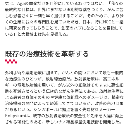
究は、Ag5の開発だけを目的にしているわけではない。「我々の
最終的な目標は、世界にまだない画期的な薬をつくり、がんに苦
しむ患者さんに一刻も早く提供することだ。そのために、より多
くの企業に我々の専門性を見ていただき、日本、特にNCCと一緒
に研究を行ってもらうことで、創薬のハブになることを目指して
いる」と大橋博士は先を見据える。
既存の治療技術を革新する
外科手術や薬剤治療に加えて、がんとの闘いにおいて最も一般的
な治療法のひとつが、放射線治療だ。放射線治療は、高エネル
ギーの電離放射線を用いて、がん以外の細胞はそのままに悪性細
胞を死滅させるという伝統的ながん治療法である。放射線治療に
よる患者の身体そのものや健康な体組織へのダメージは、精密な
治療機器の開発によって軽減してきてはいるが、改善の余地はま
だあるという。シンガポールに拠点を置く先端材料メーカー
Enlipsiumは、既存の放射線治療法の安全性と効果を大幅に向上
させる可能性のある、新しいナノ結晶線量測定技術を開発した。