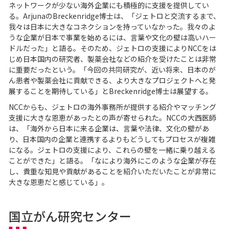
ネットワークが少ない海外企業にも積極的に支援を提供してい
る。ArjunaのBreckenridge博士は、「ジェトロと交流するまで、
我々は日本に大きなコネクションを持っていなかった。我々のよ
うな企業が日本で事業を始めるには、言葉や文化の壁は高いハー
ドルだった」と語る。そのため、ジェトロの支援によりNCCをは
じめ日本国内の研究者、製薬会社などの紹介を受けたことは非常
に重要だったという。「今回の共同研究が、近い将来、日本のが
ん患者や製薬会社に貢献できる、より大きなプロジェクトへと発
展することを期待している」とBreckenridge博士は展望する。
NCCからも、ジェトロの海外事務所が提供する紹介やマッチング
支援に大きな恩恵があったとの声が寄せられた。NCCの大西医師
は、「海外から日本に来る企業は、言葉や法律、文化の壁があ
り、日本国内の企業と連携するよりもどうしてもプロセスが複雑
になる。ジェトロの支援により、これらの壁を一緒に乗り越える
ことができた」と語る。「なにより海外にこのような企業が存在
し、貴重な知見や貢献があることを紹介いただいたことが非常に
大きな恩恵だと感じている」。
国立がん研究センター