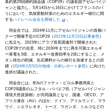
条約第29回締約国会議（COP29）の議長国アゼルバイジ
ャンと協力し、5月14日から16日にかけてフランスのパ
リにおいて、気候変動対策のためのエネルギー移行に関
する
ハイレベル会合を開催した
。
同会合では、2024年11月にアゼルバイジャンの首都バ
クーで開催予定のCOP29（
2023年12月15日記事参照
）
に先立ち、2023年にアラブ首長国連邦で開催された
COP28での合意、特に2030年までに再生可能エネルギ
ー発電を3倍、エネルギー改善効率を2倍にすること、メ
タン排出の削減、化石燃料からの移行を加速するとの目
標（
2024年2月5日付地域・分析レポート参照
）に向けた
進捗が議論された。
同会合には、IEAのファティ・ビロル事務局長と
COP29議長のムフタル・ババエフ氏（アゼルバイジャン
環境天然資源相）が共同議長となり、国連、OECD、ア
フリカ連合（AU）のほか、ドイツ、アイルランド、マラ
ウイ、シエラレオネ、トーゴ、ウガンダ、トルコなどの