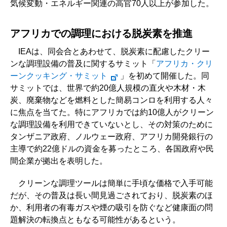
気候変動・エネルギー関連の高官70人以上が参加した。
アフリカでの調理における脱炭素を推進
IEAは、同会合とあわせて、脱炭素に配慮したクリー
ンな調理設備の普及に関するサミット「
アフリカ・クリ
ーンクッキング・サミット
」を初めて開催した。同
サミットでは、世界で約20億人規模の直火や木材・木
炭、廃棄物などを燃料とした簡易コンロを利用する人々
に焦点を当てた。特にアフリカでは約10億人がクリーン
な調理設備を利用できていないとし、その対策のために
タンザニア政府、ノルウェー政府、アフリカ開発銀行の
主導で約22億ドルの資金を募ったところ、各国政府や民
間企業が拠出を表明した。
クリーンな調理ツールは簡単に手頃な価格で入手可能
だが、その普及は長い間見過ごされており、脱炭素のほ
か、利用者の有毒ガスや煙の吸引を防ぐなど健康面の問
題解決の転換点ともなる可能性があるという。