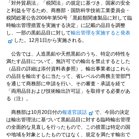
「対外貿易法」「税関法」の規定に基づき、国家の安全
と利益を守るため、商務部・国防科学技術工業委員会・
税関総署公告2006年第50号「黒鉛類関連製品に対して臨
時輸出管理措置を実施する決定」に記載の品目を調整
し、一部の黒鉛品目に対して
輸出管理を実施すると発表
した。12月1日から実施される。
公告では、人造黒鉛や天然黒鉛のうち、特定の特性を
満たす品目について、無許可での輸出を禁止するとした
（品目の詳細は添付資料表参照）。輸出事業者はこれら
の品目を輸出するに当たって、省レベルの商務主管部門
を通じて商務部に申請を行い、その審査・承認を経て
「両用品目および技術輸出許可証」を取得する必要があ
る（注）。
商務部は10月20日付の
報道官談話
で、今回の決定
は輸出管理法に基づいて黒鉛品目に対する臨時輸出管理
の全面的な見直しを行ったもので、この措置は特定の国
や地域を対象としたものではなく、規定を満たす輸出で