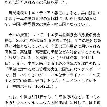
あれば許可されるとの見解を示した。
当局発表や中国メディアの報道によると、黒鉛は新エ
ネルギー車の動力電池の負極材に用いられる鉱物資源
で、中国が世界最大の生産・輸出国となっている。
今回の措置について、中国炭素産業協会の孫慶名誉会
長は「2006年の臨時輸出管理措置では、全ての黒鉛類製
品が対象となっていたが、今回は軍事用途に用いられる
高純度・高強度・高密度な黒鉛などを対象とするかたち
に調整している」と指摘した（「環球時報」10月21
日）。また、中国人民大学応用経済学院の劉瑞向教授は
「黒鉛に対する輸出管理の実施は国際的なスタンダード
で、新エネ車などのグローバルなサプライチェーンの安
全と安定の保障に寄与するもの」とコメントしている
（「中国汽車報」10月21日）。
なお、中国は8月1日から、半導体原料などに用いられ
るガリウムとゲルマニウムの関連品目に対して、輸出管