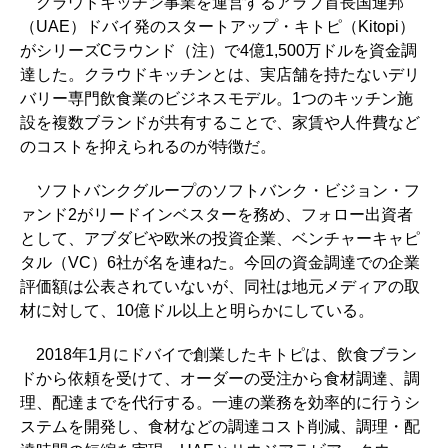
クラウドキッチン事業を運営するアラブ首長国連邦
（UAE）ドバイ発のスタートアップ・キトピ（Kitopi）
がシリーズCラウンド（注）で4億1,500万ドルを資金調
達した。クラウドキッチンとは、実店舗を持たないデリ
バリー専門飲食業のビジネスモデル。1つのキッチン施
設を複数ブランドが共有することで、家賃や人件費など
のコストを抑えられるのが特徴だ。
ソフトバンクグループのソフトバンク・ビジョン・フ
ァンド2がリードインベスターを務め、フォロー出資者
として、アブダビや欧米の投資企業、ベンチャーキャピ
タル（VC）6社が名を連ねた。今回の資金調達での企業
評価額は公表されていないが、同社は地元メディアの取
材に対して、10億ドル以上と明らかにしている。
2018年1月にドバイで創業したキトピは、飲食ブラン
ドから依頼を受けて、オーダーの受注から食材調達、調
理、配達までを代行する。一連の業務を効率的に行うシ
ステムを開発し、食材などの調達コスト削減、調理・配