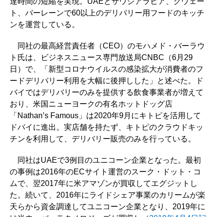
達時間の短縮を実現。UAEとサウジアラビア、クウェー
ト、バーレーンで60以上のデリバリー用フードのキッチ
ンを運営している。
同社の最高経営責任者（CEO）のモハメド・バーラウ
ト氏は、ビジネスニュース専門放送局CNBC（6月29
日）で、「新型コロナウイルスの感染拡大が消費者のフ
ードデリバリー利用を大幅に後押しした」と述べた。ド
バイではデリバリーのみを提供する飲食事業者が増えて
おり、米国ニューヨークの有名ホットドッグ店
「Nathan’s Famous」は2020年9月にキトピを活用して
ドバイに進出。実店舗を持たず、キトピのクラウドキッ
チンを利用して、デリバリー販売のみを行っている。
同社はUAEで3例目のユニコーン企業となった。最初
の事例は2016年のECサイト運営のスーク・ドット・コ
ムで、翌2017年に米アマゾンが買収してエグジットし
た。続いて、2016年にライドシェア事業のカリームが楽
天らから資金調達してユニコーン企業となり、2019年に