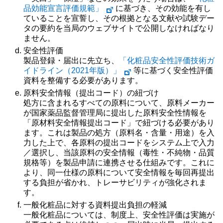
品効能宣言評価規範」
に基づき、その効能を有し
ていることを宣誓し、その根拠となる文献や試験デー
タの要約を当局のウェブサイトで公開しなければなり
ません。
安全性評価
製品登録・届出に先立ち、
「化粧品安全性評価技術ガ
イドライン（2021年版）」
等に基づく安全性評価
資料を整備する必要があります。
原料安全情報（提出コード）の紐づけ
処方に含まれるすべての原料について、原料メーカー
が国家薬品監督管理局に提出した原料安全性情報を
「原材料安全情報提出コード」で紐づける必要があり
ます。これは製品の処方（原料名・含量・用途）を入
力した上で、各原料の提出コードをシステム上で入力
／選択し、当該原料の安全情報（毒性・不純物・品質
規格等）を製品申請に連携させる仕組みです。これに
より、同一仕様の原料について安全情報を毎回再提出
する負担が省かれ、トレーサビリティが強化されま
す。
一般化粧品に対する資料提出負担の軽減
一般化粧品については、制度上、安全性評価は実施が