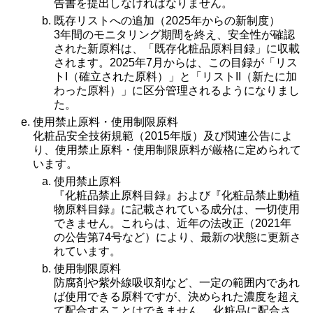
告書を提出しなければなりません。
既存リストへの追加（2025年からの新制度）
3年間のモニタリング期間を終え、安全性が確認
された新原料は、「既存化粧品原料目録」に収載
されます。2025年7月からは、この目録が「リス
トI（確立された原料）」と「リストII（新たに加
わった原料）」に区分管理されるようになりまし
た。
使用禁止原料・使用制限原料
化粧品安全技術規範（2015年版）及び関連公告によ
り、使用禁止原料・使用制限原料が厳格に定められて
います。
使用禁止原料
『化粧品禁止原料目録』および『化粧品禁止動植
物原料目録』に記載されている成分は、一切使用
できません。これらは、近年の法改正（2021年
の公告第74号など）により、最新の状態に更新さ
れています。
使用制限原料
防腐剤や紫外線吸収剤など、一定の範囲内であれ
ば使用できる原料ですが、決められた濃度を超え
て配合することはできません。 化粧品に配合さ