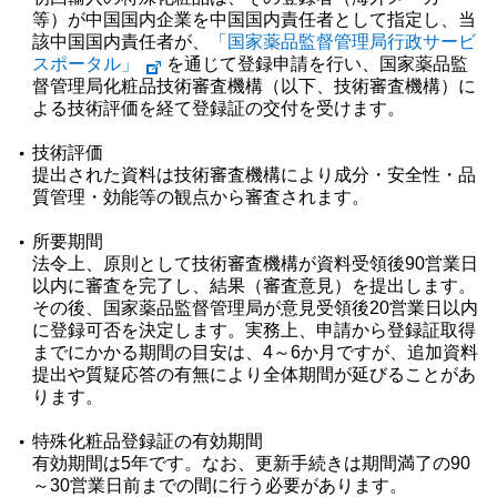
等）が中国国内企業を中国国内責任者として指定し、当
該中国国内責任者が、
「国家薬品監督管理局行政サービ
スポータル」
を通じて登録申請を行い、国家薬品監
督管理局化粧品技術審査機構（以下、技術審査機構）に
よる技術評価を経て登録証の交付を受けます。
技術評価
提出された資料は技術審査機構により成分・安全性・品
質管理・効能等の観点から審査されます。
所要期間
法令上、原則として技術審査機構が資料受領後90営業日
以内に審査を完了し、結果（審査意見）を提出します。
その後、国家薬品監督管理局が意見受領後20営業日以内
に登録可否を決定します。実務上、申請から登録証取得
までにかかる期間の⽬安は、4～6か月ですが、追加資料
提出や質疑応答の有無により全体期間が延びることがあ
ります。
特殊化粧品登録証の有効期間
有効期間は5年です。なお、更新手続きは期間満了の90
～30営業日前までの間に行う必要があります。