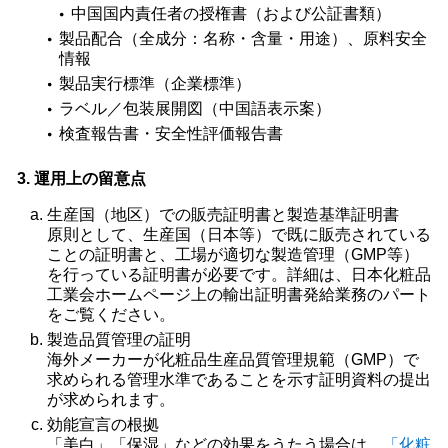
中国国内責任者の授権書（および公証書類）
製品配合（全成分：名称・含量・用途）、原料安全
情報
製品実行標準（企業標準）
ラベル／包装展開図（中国語表示案）
検査報告書・安全性評価報告書
3. 運用上の留意点
生産国（地区）での販売証明書と製造基準証明書
原則として、生産国（日本等）で既に販売されている
ことの証明書と、工場が適切な製造管理（GMP等）
を行っている証明書が必要です。詳細は、日本化粧品
工業会ホームページ上の輸出証明書発給業務のパート
をご覧ください。
製造品質管理の証明
海外メーカーが化粧品生産品質管理規範（GMP）で
求められる管理水準であることを示す証明資料の提出
が求められます。
効能宣言の根拠
「美白」「保湿」などの効果をうたう場合は、
「化粧