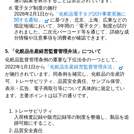
連の図案を表示することは禁止されています。
電子タグ制度の施行
2026年2月1日から
「化粧品電子タグ試行事業実施に
関する通知」
に基づき、北京、上海、広東などの
指定地域において、3年間の「電子タグ」制度が試行
されました。二次元バーコード等を通じて、詳細な成
分情報や注意事項を消費者が確認できます。
5. 「化粧品生産経営監督管理弁法」について
化粧品監督管理条例の重要な下位法令の一つとして、
2022年1月1日から
「化粧品生産経営監督管理弁法」
が施行されています。同条例を補完し、化粧品の生産許
可、トレーサビリティ、品質安全責任、サンプル保管、
表示・広告、電子商取引等について具体的に規定してい
ます。主要ポイントは以下の通りです。
トレーサビリティ
入荷検査記録や販売記録等の制度を整備し、製品を追
跡可能にすること。
品質安全責任