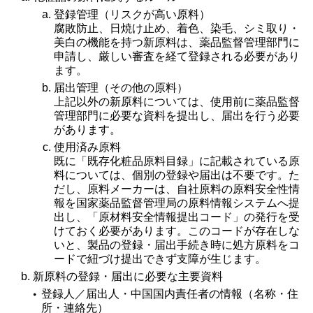
登録管理（リスクが高い原料）
腐敗防止、日焼け止め、着色、染毛、シミ取り・
美白の機能を持つ新原料は、薬品監督管理部門に
申請し、厳しい審査を経て登録される必要があり
ます。
届出管理（その他の原料）
上記以外の新原料については、使用前に薬品監督
管理部門に必要な資料を提出し、届出を行う必要
があります。
使用済み原料
既に「既存化粧品原料目録」に記載されている原
料については、個別の登録や届出は不要です。た
だし、原料メーカーは、自社原料の原料安全性情
報を国家薬品監督管理局の原料情報システムへ提
出し、「原材料安全情報提出コード」の発行を受
けておく必要があります。このコードが存在しな
いと、製品の登録・届出手続き時に処方原料をコ
ードで紐づけ提出できず支障が生じます。
新原料の登録・届出に必要な主要資料
登録人／届出人・中国国内責任者の情報（名称・住
所・連絡先）