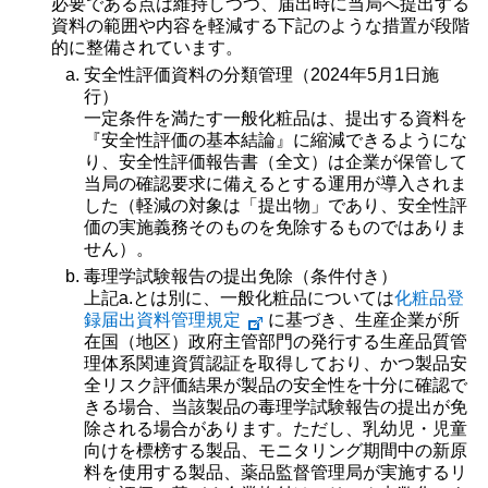
必要である点は維持しつつ、届出時に当局へ提出する
資料の範囲や内容を軽減する下記のような措置が段階
的に整備されています。
安全性評価資料の分類管理（2024年5月1日施
行）
一定条件を満たす一般化粧品は、提出する資料を
『安全性評価の基本結論』に縮減できるようにな
り、安全性評価報告書（全文）は企業が保管して
当局の確認要求に備えるとする運用が導入されま
した（軽減の対象は「提出物」であり、安全性評
価の実施義務そのものを免除するものではありま
せん）。
毒理学試験報告の提出免除（条件付き）
上記a.とは別に、一般化粧品については
化粧品登
録届出資料管理規定
に基づき、生産企業が所
在国（地区）政府主管部門の発行する生産品質管
理体系関連資質認証を取得しており、かつ製品安
全リスク評価結果が製品の安全性を十分に確認で
きる場合、当該製品の毒理学試験報告の提出が免
除される場合があります。ただし、乳幼児・児童
向けを標榜する製品、モニタリング期間中の新原
料を使用する製品、薬品監督管理局が実施するリ