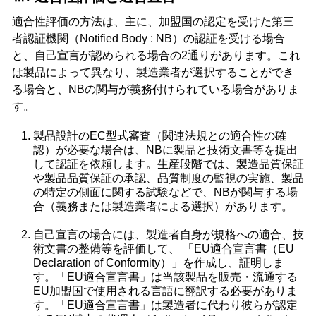
適合性評価の方法は、主に、加盟国の認定を受けた第三
者認証機関（Notified Body : NB）の認証を受ける場合
と、自己宣言が認められる場合の2通りがあります。これ
は製品によって異なり、製造業者が選択することができ
る場合と、NBの関与が義務付けられている場合がありま
す。
製品設計のEC型式審査（関連法規との適合性の確
認）が必要な場合は、NBに製品と技術文書等を提出
して認証を依頼します。生産段階では、製造品質保証
や製品品質保証の承認、品質制度の監視の実施、製品
の特定の側面に関する試験などで、NBが関与する場
合（義務または製造業者による選択）があります。
自己宣言の場合には、製造者自身が規格への適合、技
術文書の整備等を評価して、 「EU適合宣言書（EU
Declaration of Conformity）」を作成し、証明しま
す。「EU適合宣言書」は当該製品を販売・流通する
EU加盟国で使用される言語に翻訳する必要がありま
す。「EU適合宣言書」は製造者に代わり彼らが認定