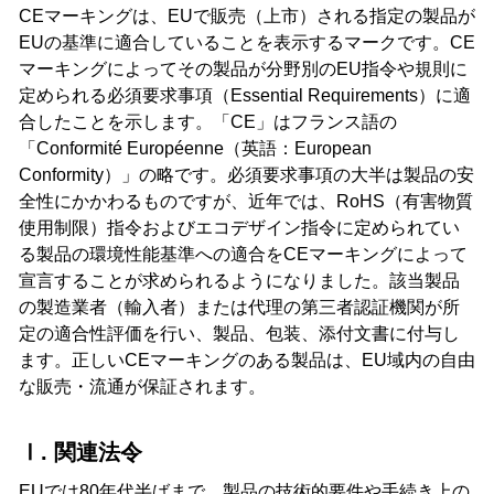
CEマーキングは、EUで販売（上市）される指定の製品が
EUの基準に適合していることを表示するマークです。CE
マーキングによってその製品が分野別のEU指令や規則に
定められる必須要求事項（Essential Requirements）に適
合したことを示します。「CE」はフランス語の
「Conformité Européenne（英語：European
Conformity）」の略です。必須要求事項の大半は製品の安
全性にかかわるものですが、近年では、RoHS（有害物質
使用制限）指令およびエコデザイン指令に定められてい
る製品の環境性能基準への適合をCEマーキングによって
宣言することが求められるようになりました。該当製品
の製造業者（輸入者）または代理の第三者認証機関が所
定の適合性評価を行い、製品、包装、添付文書に付与し
ます。正しいCEマーキングのある製品は、EU域内の自由
な販売・流通が保証されます。
Ⅰ. 関連法令
EUでは80年代半ばまで、製品の技術的要件や手続き上の