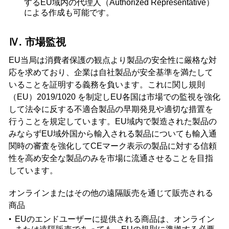
するEU域内の代理人（Authorized Representative）
による作成も可能です。
Ⅳ. 市場監視
EU当局は消費者保護の観点より製品の安全性に厳格な対
応を求めており、企業は自社製品が安全基準を満たして
いることを証明する義務を負います。これに関し規則
（EU）2019/1020 を制定しEU各国は市場での監視を強化
して法令に反する不適合製品の早期発見や適切な措置を
行うことを規定しています。EU域内で製造された製品の
みならずEU域外国から輸入される製品についても輸入通
関時の審査を強化してCEマーク表示の製品に対する信頼
性を高め安全な製品のみを市場に流通させることを目指
しています。
オンラインまたはその他の遠隔販売を通じて販売される
商品
EUのエンドユーザーに提供される商品は、オンライン