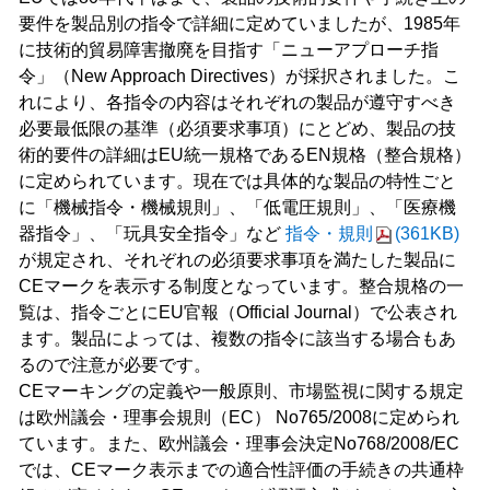
要件を製品別の指令で詳細に定めていましたが、1985年
に技術的貿易障害撤廃を目指す「ニューアプローチ指
令」（New Approach Directives）が採択されました。こ
れにより、各指令の内容はそれぞれの製品が遵守すべき
必要最低限の基準（必須要求事項）にとどめ、製品の技
術的要件の詳細はEU統一規格であるEN規格（整合規格）
に定められています。現在では具体的な製品の特性ごと
に「機械指令・機械規則」、「低電圧規則」、「医療機
器指令」、「玩具安全指令」など
指令・規則
(361KB)
が規定され、それぞれの必須要求事項を満たした製品に
CEマークを表示する制度となっています。整合規格の一
覧は、指令ごとにEU官報（Official Journal）で公表され
ます。製品によっては、複数の指令に該当する場合もあ
るので注意が必要です。
CEマーキングの定義や一般原則、市場監視に関する規定
は欧州議会・理事会規則（EC） No765/2008に定められ
ています。また、欧州議会・理事会決定No768/2008/EC
では、CEマーク表示までの適合性評価の手続きの共通枠