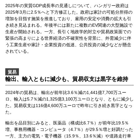
2025年の実質GDP成長率の見通しについて、ハンガリー政府は
2025年3月に2.5％へと下方修正した。政府は家計の可処分所得の
増加を目指す施策を推進しており、雇用の安定や消費の拡大も引
き続き見込まれる。年後半には新たに複数のEV関連の大型施設で
生産が開始される。一方、長引く地政学的対立や貿易政策面での
緊張の高まりによる世界経済の不確実性を背景に、外需減少に伴
う工業生産や家計・企業投資の低迷、公共投資の減少などが懸念
されている。
貿易
輸出、輸入ともに減少も、貿易収支は黒字を維持
2024年の貿易は、輸出が前年比3.6％減の1,441億7,700万ユー
ロ、輸入は5.7％減の1,325億3,100万ユーロとなり、ともに減少し
た。貿易収支は116億4,600万ユーロで昨年に引き続き黒字となっ
た。
輸出を品目別にみると、医薬品（構成比6.7％）が前年比19.5％
増、事務用機器・コンピュータ（4.7％）が29.5％増と好調だった
一方、主力の電気・電子機器（15.9％、13.6％減）や道路走行車