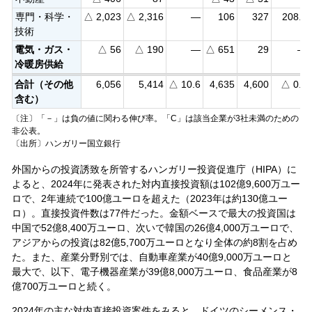
専門・科学・
△ 2,023
△ 2,316
—
106
327
208.2
技術
電気・ガス・
△ 56
△ 190
—
△ 651
29
—
冷暖房供給
合計（その他
6,056
5,414
△ 10.6
4,635
4,600
△ 0.8
含む）
〔注〕「－」は負の値に関わる伸び率。「C」は該当企業が3社未満のための
非公表。
〔出所〕ハンガリー国立銀行
外国からの投資誘致を所管するハンガリー投資促進庁（HIPA）に
よると、2024年に発表された対内直接投資額は102億9,600万ユー
ロで、2年連続で100億ユーロを超えた（2023年は約130億ユー
ロ）。直接投資件数は77件だった。金額ベースで最大の投資国は
中国で52億8,400万ユーロ、次いで韓国の26億4,000万ユーロで、
アジアからの投資は82億5,700万ユーロとなり全体の約8割を占め
た。また、産業分野別では、自動車産業が40億9,000万ユーロと
最大で、以下、電子機器産業が39億8,000万ユーロ、食品産業が8
億700万ユーロと続く。
2024年の主な対内直接投資案件をみると、ドイツのシーメンス・