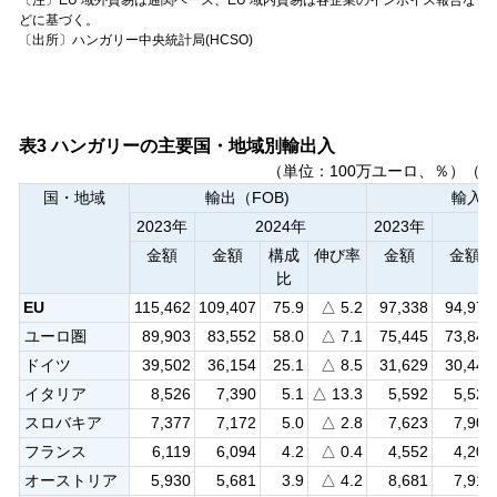
どに基づく。
〔出所〕ハンガリー中央統計局(HCSO)
表3 ハンガリーの主要国・地域別輸出入
（単位：100万ユーロ、％）（
国・地域
輸出（FOB)
輸入(C
2023年
2024年
2023年
金額
金額
構成
伸び率
金額
金額
比
EU
115,462
109,407
75.9
△ 5.2
97,338
94,976
ユーロ圏
89,903
83,552
58.0
△ 7.1
75,445
73,846
ドイツ
39,502
36,154
25.1
△ 8.5
31,629
30,448
イタリア
8,526
7,390
5.1
△ 13.3
5,592
5,528
スロバキア
7,377
7,172
5.0
△ 2.8
7,623
7,905
フランス
6,119
6,094
4.2
△ 0.4
4,552
4,206
オーストリア
5,930
5,681
3.9
△ 4.2
8,681
7,916