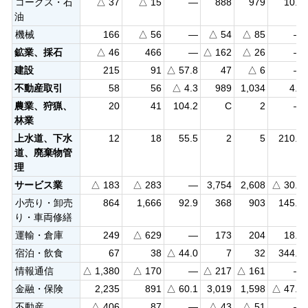
コークス・石
△ 37
△ 15
—
888
979
10.2
油
機械
166
△ 56
—
△ 54
△ 85
—
鉱業、採石
△ 46
466
—
△ 162
△ 26
—
建設
215
91
△ 57.8
47
△ 6
—
不動産取引
58
56
△ 4.3
989
1,034
4.5
農業、狩猟、
20
41
104.2
C
2
—
林業
上水道、下水
12
18
55.5
2
5
210.6
道、廃棄物管
理
サービス業
△ 183
△ 283
—
3,754
2,608
△ 30.5
小売り・卸売
864
1,666
92.9
368
903
145.3
り・車両修繕
運輸・倉庫
249
△ 629
—
173
204
18.3
宿泊・飲食
67
38
△ 44.0
7
32
344.6
情報通信
△ 1,380
△ 170
—
△ 217
△ 161
—
金融・保険
2,235
891
△ 60.1
3,019
1,598
△ 47.1
不動産
△ 406
87
—
△ 43
△ 51
—