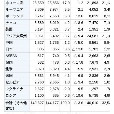
非ユーロ圏
25,559
25,856
17.9
1.2
21,893
21,130
ルーマニア
7,809
7,974
5.5
2.1
4,052
3,452
ポーランド
6,747
7,663
5.3
13.6
8,019
8,129
チェコ
6,589
6,019
4.2
△ 8.6
7,470
7,191
英国
5,194
5,321
3.7
2.4
1,351
1,385
アジア大洋州
5,961
5,402
3.7
△ 9.4
24,581
21,182
中国
1,827
1,736
1.2
△ 5.0
9,561
8,849
日本
995
865
0.6
△ 13.0
1,703
1,322
ASEAN
817
740
0.5
△ 9.4
2,663
2,654
韓国
582
478
0.3
△ 17.8
7,679
4,974
北米
5,979
6,329
4.4
5.9
2,931
2,762
米国
5,561
5,945
4.1
6.9
2,836
2,663
セルビア
2,760
2,665
1.8
△ 3.4
2,158
1,810
ウクライナ
2,627
2,878
2.0
9.5
1,297
789
ロシア
1,100
885
0.6
△ 19.6
5,738
4,885
合計（その他
149,627
144,177
100.0
△ 3.6
140,610
132,531
含む）