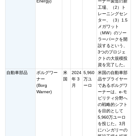
Energy)
ーナー製造の新
工場、（2）ト
レーニングセン
ター、（3）1.5
メガワット
（MW）のソー
ラーパークを開
設するという、
3つのプロジェ
クトの大規模投
資を完了した。
自動車部品
ボルグワー
米
2024
5,960
米国の自動車部
ナー
国
年 3
万ユ
品サプライヤー
(Borg
月
ーロ
であるボルグワ
Warner)
ーナーは、e-モ
ビリティ分野へ
の戦略的シフト
を目的として
5,960万ユーロ
を投じた。3月
にハンガリーの