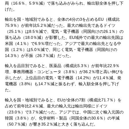
両（16.6％、5.9％減）で落ち込みがみられ、輸出額全体を押し下
げた。
輸出を国・地域別でみると、全体の4分の3を占めるEU（構成比
75.9％）が前年比5.2％減だった。最大の輸出先であるドイツ
（25.1％）は8.5％減で、電気・電子機器（同国向けの26.1％）の
落ち込み（18.0％減）が影響した。EU域外での最大の輸出先国は
米国（4.1％）で6.9％増だった。アジアで最大の輸出先となる中
国（1.2％）は5.0％減で、同じく電気・電子機器（同国向けの
14.3％）が不振（26.7％減）だった。
輸入を品目別でみると、医薬品（構成比5.3％）が前年比22.9％
増、事務用機器・コンピュータ（3.8％）が36.2％増と高い伸びを
示したが、上位品目の電気・電子機器（14.2%）が11.4％減、発
電機器（3.8%）も14.7％減と振るわず、輸入額全体を押し下げ
た。
輸入を国・地域別でみると、EUが全体の7割（構成比71.7％）を
占めて前年比2.4％減、最大の輸入元は輸出同様にドイツ
（23.0％）で3.7％減だった。アジアでは、中国に次ぐ輸入元国の
韓国（3.8％）が、化学材料・製品（同国全体の30.6％）の半減
（50.7％減）が響き35.2％減と大きく落ち込んだ。