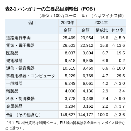
表2-1 ハンガリーの主要品目別輸出（FOB）
（単位：100万ユーロ、％）（△はマイナス値）
品目
2023年
2024年
金額
金額
構成比
伸び率
道路走行車両
25,469
23,954
16.6
△ 5.9
電気・電子機器
26,503
22,912
15.9
△ 13.6
医薬品
8,037
9,604
6.7
19.5
発電機器
9,518
9,535
6.6
0.2
通信・録音機器
10,515
9,469
6.6
△ 10.0
事務用機器・コンピュータ
5,229
6,769
4.7
29.5
一般機器
6,249
6,061
4.2
△ 3.0
雑製品
4,000
4,136
2.9
3.4
科学・制御機器
3,778
3,438
2.4
△ 9.0
金属製品
3,284
3,162
2.2
△ 3.7
合計（その他含む）
149,627
144,177
100.0
△ 3.6
〔注〕EU 域外貿易は通関ベース、EU 域内貿易は各企業のインボイス報告な
どに基づく。