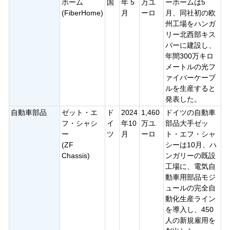
ホーム
国
年 5
万ユ
ーホームは5
(FiberHome)
月
ーロ
月、同社初の欧
州工場をハンガ
リー北西部キス
バーに建設し、
年間300万キロ
メートルの光フ
ァイバーケーブ
ルを生産すると
発表した。
自動車部品
ゼット・エ
ド
2024
1,460
ドイツの自動車
フ・シャシ
イ
年10
万ユ
部品大手ゼッ
ー
ツ
月
ーロ
ト・エフ・シャ
(ZF
シーは10月、ハ
Chassis)
ンガリーの既設
工場に、電気自
動車用部品モジ
ュールの完全自
動化生産ライン
を導入し、450
人の新規雇用を