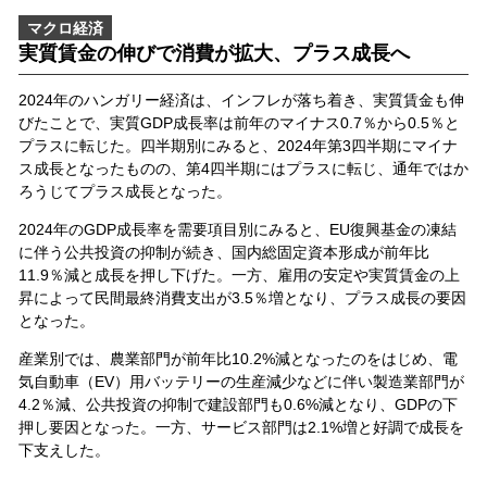
マクロ経済
実質賃金の伸びで消費が拡大、プラス成長へ
2024年のハンガリー経済は、インフレが落ち着き、実質賃金も伸
びたことで、実質GDP成長率は前年のマイナス0.7％から0.5％と
プラスに転じた。四半期別にみると、2024年第3四半期にマイナ
ス成長となったものの、第4四半期にはプラスに転じ、通年ではか
ろうじてプラス成長となった。
2024年のGDP成長率を需要項目別にみると、EU復興基金の凍結
に伴う公共投資の抑制が続き、国内総固定資本形成が前年比
11.9％減と成長を押し下げた。一方、雇用の安定や実質賃金の上
昇によって民間最終消費支出が3.5％増となり、プラス成長の要因
となった。
産業別では、農業部門が前年比10.2%減となったのをはじめ、電
気自動車（EV）用バッテリーの生産減少などに伴い製造業部門が
4.2％減、公共投資の抑制で建設部門も0.6%減となり、GDPの下
押し要因となった。一方、サービス部門は2.1%増と好調で成長を
下支えした。