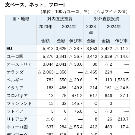
支ベース、ネット、フロー]
（単位：100万ユーロ、％）（△はマイナス値）
国・地域
対内直接投資
対外直接投資
2023年
2024年
2023
2024年
年
金額
金額
伸び率
金額
金額
伸び率
EU
5,913
3,625
△ 38.7
3,853
3,422
△ 11.2
ユーロ圏
5,276
3,341
△ 36.7
3,442
2,939
△ 14.6
オーストリア
3,044
2,041
△ 33.0
30
△ 2
—
オランダ
△ 2,063
1,358
—
△ 465
224
—
ベルギー
782
550
△ 29.6
7
110
1,536.5
イタリア
183
456
149.8
214
161
△ 24.5
スロバキア
13
75
471.2
617
846
37.1
フィンランド
13
32
145.7
C
0
—
ラトビア
3
6
75.8
C
△ 3
—
リトアニア
△ 0
4
—
8
26
210.7
非ユーロ圏
637
284
△ 55.4
412
483
17.4
デンマーク
292
315
8.1
△ 0
2
—