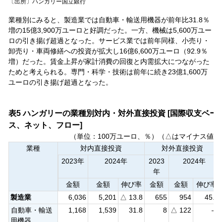
〔出所〕ハンガリー国立銀行
業種別にみると、製造業では自動車・輸送用機器が前年比31.8％
増の15億3,900万ユーロと好調だった。一方、機械は5,600万ユー
ロの引き揚げ超過となった。サービス業では前年同様、小売り・
卸売り・車両修繕への投資が拡大し16億6,600万ユーロ（92.9％
増）だった。賃金上昇が家計消費の回復と内需拡大につながった
ためと考えられる。専門・科学・技術は前年に続き23億1,600万
ユーロの引き揚げ超過となった。
表5 ハンガリーの業種別対内・対外直接投資 [国際収支ベー
ス、ネット、フロー]
（単位：100万ユーロ、％）（△はマイナス値）
業種
対内直接投資
対外直接投資
2023年
2024年
2023
2024年
年
金額
金額
伸び率
金額
金額
伸び率
製造業
6,036
5,201
△ 13.8
655
954
45.7
自動車・輸送
1,168
1,539
31.8
8
△ 122
—
用機器