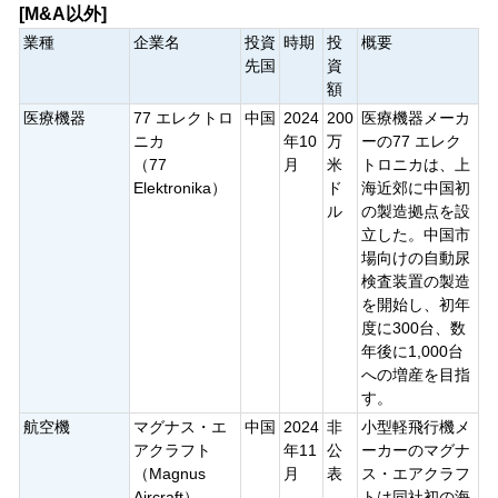
[M&A以外]
業種
企業名
投資
時期
投
概要
先国
資
額
医療機器
77 エレクトロ
中国
2024
200
医療機器メーカ
ニカ
年10
万
ーの77 エレク
（77
月
米
トロニカは、上
Elektronika）
ド
海近郊に中国初
ル
の製造拠点を設
立した。中国市
場向けの自動尿
検査装置の製造
を開始し、初年
度に300台、数
年後に1,000台
への増産を目指
す。
航空機
マグナス・エ
中国
2024
非
小型軽飛行機メ
アクラフト
年11
公
ーカーのマグナ
（Magnus
月
表
ス・エアクラフ
Aircraft）
トは同社初の海