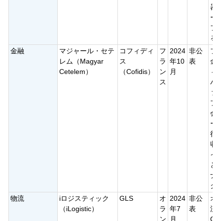
器
ー
フ
る
金融
マジャール・セテ
コフィディ
フ
2024
非公
フ
レム（Magyar
ス
ラ
年10
表
金
Cetelem）
（Cofidis）
ン
月
ィ
ス
バ
ァ
プ
会
ー
行
収
イ
と
ナ
ク
物流
iロジスティック
GLS
オ
2024
非公
オ
（iLogistic）
ラ
年7
表
流
ン
月
G