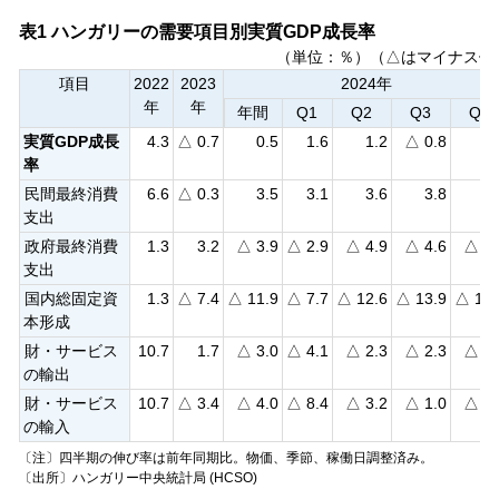
表1 ハンガリーの需要項目別実質GDP成長率
（単位：％）（△はマイナス値
項目
2022
2023
2024年
年
年
年間
Q1
Q2
Q3
Q4
実質GDP成長
4.3
△ 0.7
0.5
1.6
1.2
△ 0.8
0.
率
民間最終消費
6.6
△ 0.3
3.5
3.1
3.6
3.8
3.
支出
政府最終消費
1.3
3.2
△ 3.9
△ 2.9
△ 4.9
△ 4.6
△ 3.
支出
国内総固定資
1.3
△ 7.4
△ 11.9
△ 7.7
△ 12.6
△ 13.9
△ 13.
本形成
財・サービス
10.7
1.7
△ 3.0
△ 4.1
△ 2.3
△ 2.3
△ 3.
の輸出
財・サービス
10.7
△ 3.4
△ 4.0
△ 8.4
△ 3.2
△ 1.0
△ 3.
の輸入
〔注〕四半期の伸び率は前年同期比。物価、季節、稼働日調整済み。
〔出所〕ハンガリー中央統計局 (HCSO)