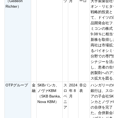
（Gedeon
ツ
月
ーロ
大手製薬会社ゲ
Richter）
オン・リヒター
戦略的投資とし
て、ドイツの医
品開発会社フォ
ミコンの株式
9.08％に相当す
新株を取得した
両社は市場拡大
るバイオシミラ
分野での専門性
シナジーを活か
し、患者の生物
的製剤へのアク
ス拡大を図る。
OTPグループ
金
SKBバンカ、
ス
2024
非公
ハンガリーのOT
融
ノヴァKBM
ロ
年 8
表
銀行は、スロベ
（SKB Banka,
ベ
月
アの子会社SKB
Nova KBM）
ニ
ンカとノヴァKB
ア
の合併を完了し
た。合併新会社