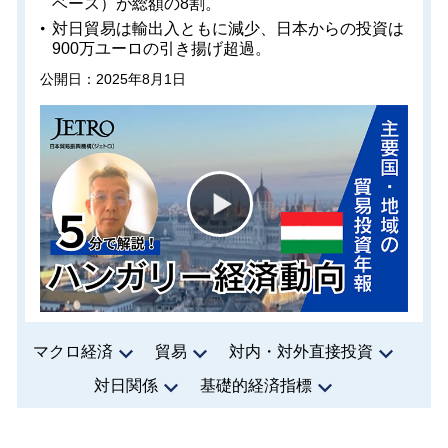
ベース）が総額の8割。
対日貿易は輸出入ともに減少、日本からの投資は
900万ユーロの引き揚げ超過。
公開日：2025年8月1日
マクロ経済
貿易
対内・対外直接投資
対日関係
基礎的経済指標