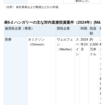
創出した。
〔出所〕 各社発表および報道などから作成。
表6-2 ハンガリーの主な対内直接投資案件（2024年）[M&A]
被買収企業（事業）
買収企業
時期
投資
概
額
医療
オミクソン
ヴェルフェ
ス
2024
約
ス
（Omixon）
ン
ペ
年10
2,500
断
（Werfen）
イ
月
万米
シ
ン
ドル
フ
リ
ク
を
ク
植
世
技
化
る
ヴ