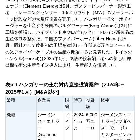
エナジー(Siemens Energy)は5月、ガスタービンバーナー製造工
場、トレーニングセンター、1.5メガワット（MW）のソーラーパ
ーク開設などの大規模投資を完了した。ハンガリーでターボチャ
ージャーを生産する米国のボルグワーナー(Borg Warner)は3月に
工場を拡張し、ハイブリッド車やEV向けパワートレイン新製品の
生産体制を整えた。中国のファイバーホーム(Fiber Home)は5
月、同社として欧州初の工場を建設し、年間300万キロメートル
の光ファイバーケーブルの生産を開始すると発表した。ドイツの
ヘンケル(Henkel)は2025年1月、既設の接着剤工場への新しい押
出機技術の生産ライン導入により、生産能力を倍増した。
表6-1 ハンガリーの主な対内直接投資案件（2024年～
2025年1月）[M&A以外]
業種
企業名
国
時期
投資
概要
籍
額
機械
シーメン
ド
2024
6,000
シーメンス・エ
ス・エナジ
イ
年 5
万ユ
ナジーはブダペ
ー
ツ
月
ーロ
ストで、（1）
(Siemens
ガスタービンバ