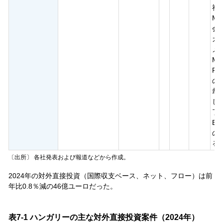
社の
Ma
会
ガ
メ
MOL
Ru
の
却
し
了
EN
の
る
〔出所〕 各社発表および報道などから作成。
2024年の対外直接投資（国際収支ベース、ネット、フロー）は前
年比0.8％減の46億ユーロだった。
表7-1 ハンガリーの主な対外直接投資案件（2024年）