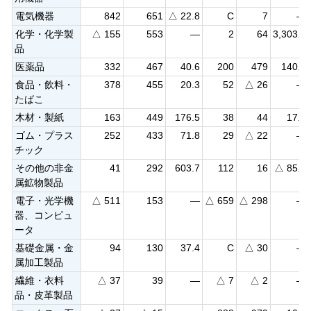
電気機器
842
651
△ 22.8
C
7
—
化学・化学製
△ 155
553
—
2
64
3,303.9
品
医薬品
332
467
40.6
200
479
140.1
食品・飲料・
378
455
20.3
52
△ 26
—
たばこ
木材・製紙
163
449
176.5
38
44
17.3
ゴム・プラス
252
433
71.8
29
△ 22
—
チック
その他の非金
41
292
603.7
112
16
△ 85.7
属鉱物製品
電子・光学機
△ 511
153
—
△ 659
△ 298
—
器、コンピュ
ータ
基礎金属・金
94
130
37.4
C
△ 30
—
属加工製品
繊維・衣料
△ 37
39
—
△ 7
△ 2
—
品・皮革製品