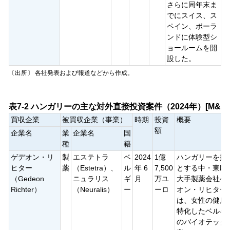
さらに同年末ま
でにスイス、ス
ペイン、ポーラ
ンドに体験型シ
ョールームを開
設した。
〔出所〕 各社発表および報道などから作成。
表7-2 ハンガリーの主な対外直接投資案件（2024年）[M&A]
買収企業
被買収企業（事業）
時期
投資
概要
額
企業名
業
企業名
国
種
籍
ゲデオン・リ
製
エステトラ
ベ
2024
1億
ハンガリーを拠
ヒター
薬
（Estetra）、
ル
年 6
7,500
とする中・東欧
（Gedeon
ニュラリス
ギ
月
万ユ
大手製薬会社ゲ
Richter）
（Neuralis）
ー
ーロ
オン・リヒター
は、女性の健康
特化したベルギ
のバイオテック