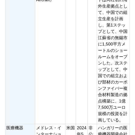
外生産拠点とし
て、中国での組
立生産を計画
し、第1ステッ
プとして、中国
江蘇省の無錫市
に1,500平方メ
ートルのショー
ルームをオープ
ンした。次ステ
ップとして、中
国での組立およ
び部材のカーボ
ンファイバー複
合材料製造の拠
点構築に、1億
7,500万ユーロ
規模の投資を計
画している。
医療機器
メドレス・イ
米国
2024
非
ハンガリーの医
ンターナショ
年5
公
療機器開発会社