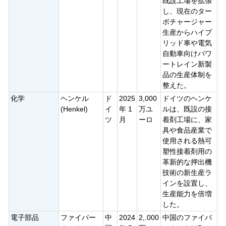
既設工場を拡張
し、現在のター
ボチャージャー
生産からハイブ
リッド車や電気
自動車向けパワ
ートレイン新製
品の生産体制を
整えた。
化学
ヘンケル
ド
2025
3,000
ドイツのヘンケ
(Henkel)
イ
年 1
万ユ
ルは、既設の接
ツ
月
ーロ
着剤工場に、家
具や食品産業で
使用される熱可
塑性接着剤用の
革新的な押出機
技術の新生産ラ
インを設置し、
生産能力を倍増
した。
電子部品
ファイバー
中
2024
2,.000
中国のファイバ