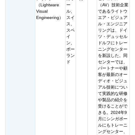
（Lightware
ー
（AV）技術企業
Visual
ル、
であるライトウ
Engineering）
スイ
エア・ビジュア
ス、
ル・エンジニア
スペ
リングは、ドイ
イ
ツ・デュッセル
ン、
ドルフにトレー
ポー
ニングセンター
ラン
を新設した。同
ド
センターでは、
パートナーや顧
客が最新のオー
ディオ・ビジュ
アル技術につい
て実践的な研修
や製品の紹介を
受けることがで
きる。2024年9
月にシンガポー
ルにもトレーニ
ングセンター、