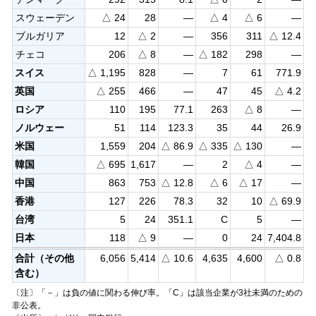
スウェーデン
△ 24
28
—
△ 4
△ 6
—
ブルガリア
12
△ 2
—
356
311
△ 12.4
チェコ
206
△ 8
—
△ 182
298
—
スイス
△ 1,195
828
—
7
61
771.9
英国
△ 255
466
—
47
45
△ 4.2
ロシア
110
195
77.1
263
△ 8
—
ノルウェー
51
114
123.3
35
44
26.9
米国
1,559
204
△ 86.9
△ 335
△ 130
—
韓国
△ 695
1,617
—
2
△ 4
—
中国
863
753
△ 12.8
△ 6
△ 17
—
香港
127
226
78.3
32
10
△ 69.9
台湾
5
24
351.1
C
5
—
日本
118
△ 9
—
0
24
7,404.8
合計（その他
6,056
5,414
△ 10.6
4,635
4,600
△ 0.8
含む）
〔注〕「－」は負の値に関わる伸び率。「C」は該当企業が3社未満のための
非公表。