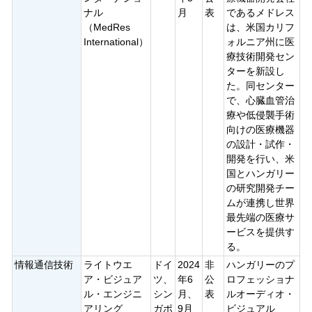
ナル
月
表
であるメドレス
（MedRes
は、米国カリフ
International）
ォルニア州に医
療技術開発セン
ターを新設し
た。同センター
で、心臓血管治
療や低侵襲手術
向けの医療機器
の設計・試作・
開発を行い、米
国とハンガリー
の研究開発チー
ムが連携し世界
最先端の医療サ
ービスを提供す
る。
情報通信技術
ライトウエ
ドイ
2024
非
ハンガリーのプ
ア・ビジュア
ツ、
年6
公
ロフェッショナ
ル・エンジニ
シン
月、
表
ルオーディオ・
アリング
ガポ
9月
ビジュアル