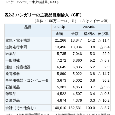
〔出所〕ハンガリー中央統計局(HCSO)
表2-2 ハンガリーの主要品目別輸入（CIF）
（単位：100万ユーロ、％）（△はマイナス値）
品目
2023年
2024年
金額
金額
構成比
伸び率
電気・電子機器
21,266
18,847
14.2
△ 11.4
道路走行車両
13,496
13,034
9.8
△ 3.4
医薬品
5,735
7,046
5.3
22.9
一般機械
7,272
6,860
5.2
△ 5.7
通信・録音機器
6,645
6,835
5.2
2.9
発電機器
5,890
5,022
3.8
△ 14.7
事務用機器・コンピュータ
3,673
5,002
3.8
36.2
石油製品
5,381
4,853
3.7
△ 9.8
雑製品
4,522
4,507
3.4
△ 0.3
金属製品
4,874
4,376
3.3
△ 10.2
合計（その他含む）
140,610
132,531
100.0
△ 5.7
〔注〕EU 域外貿易は通関ベース、EU 域内貿易は各企業のインボイス報告な