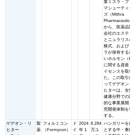
業ミスラ・ファ
マシューティカ
ズ（Mithra
Pharmaceutical
から、医薬品開
会社のエステト
とニュラリスの
株式、およびミ
ラが保有する新
いホルモン（E4
に関する資産・
イセンスを取得
た。この取引に
ってゲデオン・
ヒターは、女性
健康分野での国
的な事業展開と
究開発体制を強
する。
ゲデオン・リ
製
フォルミコン
ド
2024
8,284
ハンガリーを拠
ヒター
薬
（Formycon）
イ
年 1
万ユ
とする中・東欧