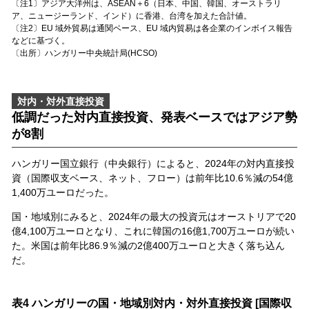
〔注1〕アジア大洋州は、ASEAN＋6（日本、中国、韓国、オーストラリ
ア、ニュージーランド、インド）に香港、台湾を加えた合計値。
〔注2〕EU 域外貿易は通関ベース、EU 域内貿易は各企業のインボイス報告
などに基づく。
〔出所〕ハンガリー中央統計局(HCSO)
対内・対外直接投資
低調だった対内直接投資、発表ベースではアジア勢
が8割
ハンガリー国立銀行（中央銀行）によると、2024年の対内直接投
資（国際収支ベース、ネット、フロー）は前年比10.6％減の54億
1,400万ユーロだった。
国・地域別にみると、2024年の最大の投資元はオーストリアで20
億4,100万ユーロとなり、これに韓国の16億1,700万ユーロが続い
た。米国は前年比86.9％減の2億400万ユーロと大きく落ち込ん
だ。
表4 ハンガリーの国・地域別対内・対外直接投資 [国際収