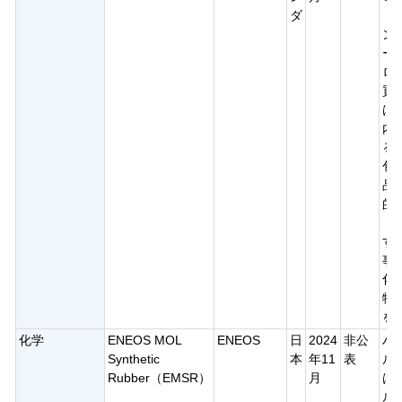
ダ
ト
ン
ー
ロ
買
は
内
る
包
品
的
ト
す
事
化
物
を
化学
ENEOS MOL
ENEOS
日
2024
非公
ハ
Synthetic
本
年11
表
ル
Rubber（EMSR）
月
は
ル