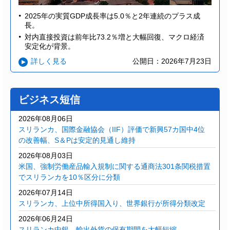
2025年の実質GDP成長率は5.0％と2年連続のプラス成
長。
対内直接投資は前年比73.2％増と大幅回復、マクロ経済
安定化が背景。
詳しく見る
公開日：2026年7月23日
ビジネス短信
2026年08月06日
スリランカ、国際金融協会（IIF）評価で新興57カ国中4位
の改善幅、S＆Pは安定的見通し維持
2026年08月03日
米国、強制労働産品輸入規制に関する通商法301条関税措置
でスリランカを10％区分に分類
2026年07月14日
スリランカ、上位中所得国入り、世界銀行が所得分類改定
2026年06月24日
スリランカ中銀、輸出外貨の保有期間を大幅短縮