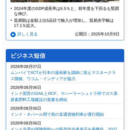
2024年度のGDP成長率は6.5％と、前年度を下回るも堅調
な伸び。
貿易額は金額上位5品目で輸入が増加し、貿易赤字幅は
17.1％拡大。
詳しく見る
公開日：2025年10月9日
ビジネス短信
2026年08月07日
ムンバイでIICTが日本の漫画家を講師に迎えマスタークラ
ス開催、ワコム・インディアが協力
2026年08月06日
インド国営のGAILとRCF、マハーラーシュトラ州でガス系
尿素肥料工場建設の覚書を締結
2026年08月06日
インド・ネパール間で初の直通貨物列車が運行開始
2026年08月06日
インド当局が保険契約への販売担当者表示を義務化、2027