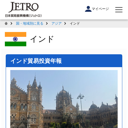
マイページ
国・地域別に見る
アジア
インド
インド
インド貿易投資年報