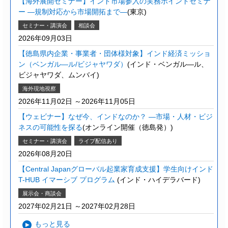
【海外展開セミナー】インド市場参入の実務ポイントセミナ
ー ―規制対応から市場開拓まで―
(東京)
セミナー・講演会
相談会
2026年09月03日
【徳島県内企業・事業者・団体様対象】インド経済ミッショ
ン（ベンガル―ル/ビジャヤワダ）
(インド・ベンガル―ル、
ビジャヤワダ、ムンバイ)
海外現地視察
2026年11月02日 ～2026年11月05日
【ウェビナー】なぜ今、インドなのか？ ―市場・人材・ビジ
ネスの可能性を探る
(オンライン開催（徳島発）)
セミナー・講演会
ライブ配信あり
2026年08月20日
【Central Japanグローバル起業家育成支援】学生向けインド
T-HUB イマーシブ プログラム
(インド・ハイデラバード)
展示会・商談会
2027年02月21日 ～2027年02月28日
もっと見る