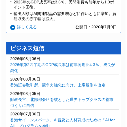
2025年のGDP成長率は3.6％。民間消費も前年から1.9ポ
イント回復。
輸出入額はAI関連製品の需要増などに伴いともに増加。貿
易収支の赤字幅は拡大。
詳しく見る
公開日：2026年7月9日
ビジネス短信
2026年08月06日
2026年第2四半期のGDP成長率は前年同期比4.3％、成長が
鈍化
2026年08月06日
香港証券取引所、競争力強化に向け、上場規則を改定
2026年08月05日
財政長官、北部都会区を核とした世界トップクラスの都市
づくりに自信
2026年07月30日
香港サイエンスパーク、AI普及と人材育成のための「AI for
All」プログラムを始動