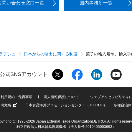
お問い合わせ窓口一覧
国内事務所一覧
ラデシュ
日本からの輸出に関する制度
菓子の輸入規制、輸入手
公式SNSアカウント
利用規約・免責事項
個人情報保護について
ウェブアクセシビリティ
済研究所
日本食品海外プロモーションセンター（JFOODO）
各種自治体
yright (C) 1995-2026 Japan External Trade Organization(JETRO). All rights reser
独立行政法人日本貿易振興機構 （法人番号 2010405003693）