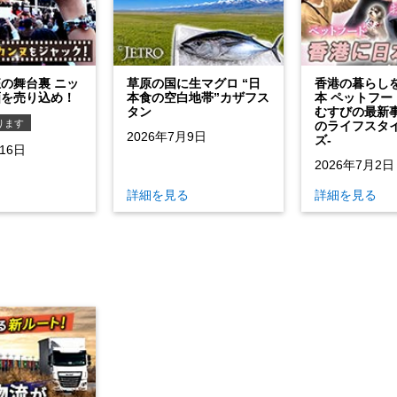
の舞台裏 ニッ
草原の国に生マグロ “日
香港の暮らし
画を売り込め！
本食の空白地帯”カザフス
本 ペットフー
タン
むすびの最新事
ります
のライフスタ
2026年7月9日
ズ‐
16日
2026年7月2日
る
詳細を見る
詳細を見る