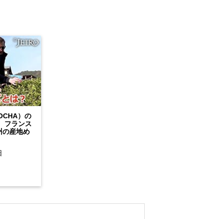
OCHA）の
 フランス
州の産地め
日