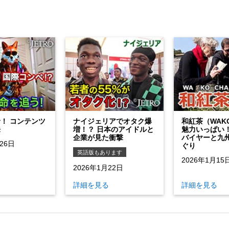
命！ コンテンツ
ナイジェリアでオタク爆
和紅茶（WAK
来
増！？ 日本のアイドルと
魅力いっぱい！
企業が見た衝撃
バイヤーと九
26日
ぐり
英語版もあります
2026年1月15
2026年1月22日
る
詳細を見る
詳細を見る