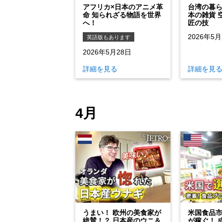
アフリカ×日本のアニメ革
台湾の暮
命 知られざる物語を世界
本の雑貨 
へ！
匠の技
2026年5月
英語版もあります
2026年5月28日
詳細を見る
詳細を見
4月
うまい！ 欧州の美食家が
米国食品
絶賛！？ 日本産のウニ＆
が稼ぐ！ 