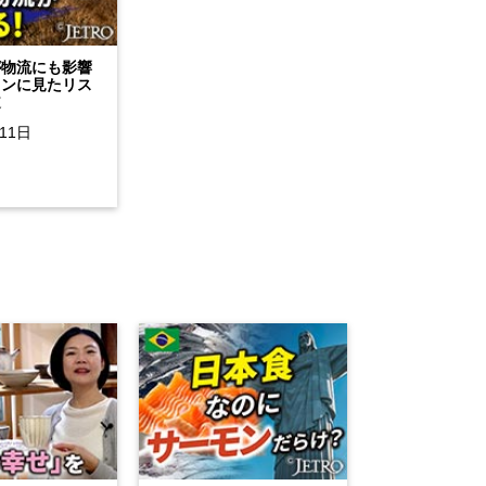
が物流にも影響
タンに見たリス
道
11日
る