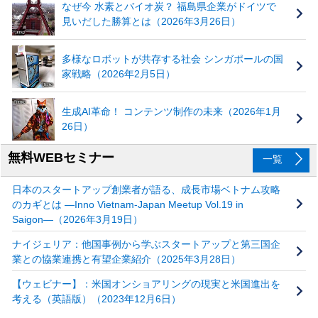
なぜ今 水素とバイオ炭？ 福島県企業がドイツで
見いだした勝算とは（2026年3月26日）
多様なロボットが共存する社会 シンガポールの国
家戦略（2026年2月5日）
生成AI革命！ コンテンツ制作の未来（2026年1月
26日）
無料WEBセミナー
一覧
日本のスタートアップ創業者が語る、成長市場ベトナム攻略
のカギとは ―Inno Vietnam-Japan Meetup Vol.19 in
Saigon―（2026年3月19日）
ナイジェリア：他国事例から学ぶスタートアップと第三国企
業との協業連携と有望企業紹介（2025年3月28日）
【ウェビナー】：米国オンショアリングの現実と米国進出を
考える（英語版）（2023年12月6日）