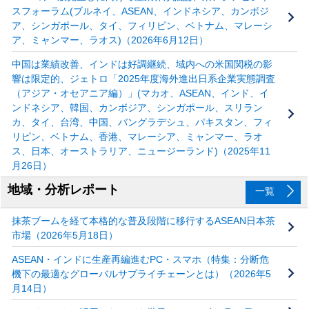
スフォーラム(ブルネイ、ASEAN、インドネシア、カンボジ
ア、シンガポール、タイ、フィリピン、ベトナム、マレーシ
ア、ミャンマー、ラオス)（2026年6月12日）
中国は業績改善、インドは好調継続、域内への米国関税の影
響は限定的、ジェトロ「2025年度海外進出日系企業実態調査
（アジア・オセアニア編）」(マカオ、ASEAN、インド、イ
ンドネシア、韓国、カンボジア、シンガポール、スリラン
カ、タイ、台湾、中国、バングラデシュ、パキスタン、フィ
リピン、ベトナム、香港、マレーシア、ミャンマー、ラオ
ス、日本、オーストラリア、ニュージーランド)（2025年11
月26日）
地域・分析レポート
一覧
抹茶ブームを経て本格的な普及段階に移行するASEAN日本茶
市場（2026年5月18日）
ASEAN・インドに生産再編進むPC・スマホ（特集：分断危
機下の最適なグローバルサプライチェーンとは）（2026年5
月14日）