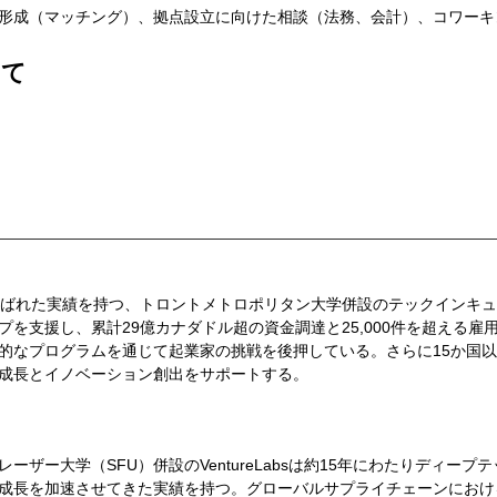
形成（マッチング）、拠点設立に向けた相談（法務、会計）、コワーキ
いて
に選ばれた実績を持つ、トロントメトロポリタン大学併設のテックインキュベー
プを支援し、累計29億カナダドル超の資金調達と25,000件を超える
的なプログラムを通じて起業家の挑戦を後押している。さらに15か国
成長とイノベーション創出をサポートする。
レーザー大学（SFU）併設のVentureLabsは約15年にわたりディ
成長を加速させてきた実績を持つ。グローバルサプライチェーンにおけ