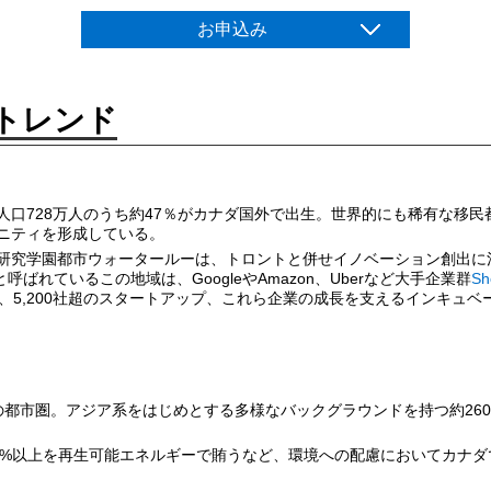
お申込み
トレンド
人口728万人のうち約47％がカナダ国外で出生。世界的にも稀有な移
ニティを形成している。
研究学園都市ウォータールーは、トロントと併せイノベーション創出に
と呼ばれているこの地域は、GoogleやAmazon、Uberなど大手企業群
Sh
企業、5,200社超のスタートアップ、これら企業の成長を支えるインキュ
の都市圏。アジア系をはじめとする多様なバックグラウンドを持つ約26
98%以上を再生可能エネルギーで賄うなど、環境への配慮においてカナダ