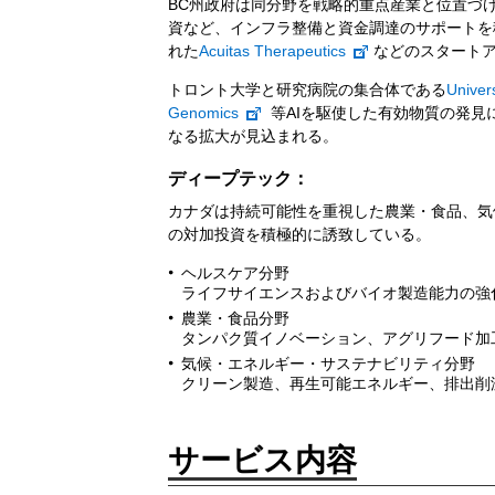
BC州政府は同分野を戦略的重点産業と位置づ
資など、インフラ整備と資金調達のサポートを
れた
Acuitas Therapeutics
などのスタート
トロント大学と研究病院の集合体である
Univer
Genomics
等AIを駆使した有効物質の発見
なる拡大が見込まれる。
ディープテック：
カナダは持続可能性を重視した農業・食品、気
の対加投資を積極的に誘致している。
ヘルスケア分野
ライフサイエンスおよびバイオ製造能力の強
農業・食品分野
タンパク質イノベーション、アグリフード加
気候・エネルギー・サステナビリティ分野
クリーン製造、再生可能エネルギー、排出削
サービス内容