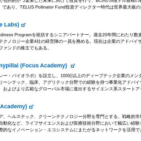
摂的かつ繁栄した未来に向けて投資を行う、BC州の5億ドル規模の戦略的投資ファ
であり、TELUS Pollinator Fund投資ディレクター時代は世界
e Labs)
arket Readiness Programを統括するシニアパートナー。過去20年
テクノロジー企業4社の経営陣の一員を務める。現在は企業のアドバイ
ファンドの株主でもある。
nypillai (Focus Academy)
レー・バイオラボ）を設立し、100社以上のディープテック企業のメン
リーンテック、臨床、アグリテック分野での経験を持つ事業化アドバイ
、およびより広範なグローバル市場に進出するサイエンス系スタートア
 Academy)
ア、ヘルステック、クリーンテクノロジー分野を専門とする、戦略的市
自動化など、ライフサイエンスおよび医療技術分野において幅広い経験
際的なイノベーション・エコシステムにまたがるネットワークを活用で