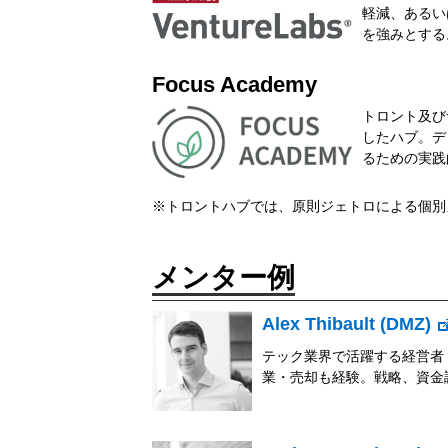
軽減、あるい
を強みとする
Focus Academy
トロント及び
したハブ。デ
るための実践
※トロントハブでは、原則ジェトロによる個別
メンター例
Alex Thibault (DMZ)
テック業界で活躍する経営者
業・売却も経験。戦略、資金