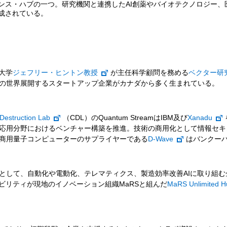
ス・ハブの一つ。研究機関と連携したAI創薬やバイオテクノロジー、医
成されている。
大学
ジェフリー・ヒントン教授
が主任科学顧問を務める
ベクター研
の世界展開するスタートアップ企業がカナダから多く生まれている。
 Destruction Lab
（CDL）のQuantum StreamはIBM及び
Xanadu
応用分野におけるベンチャー構築を推進。技術の商用化として情報セキ
商用量子コンピューターのサプライヤーである
D-Wave
はバンクー
として、自動化や電動化、テレマティクス、製造効率改善AIに取り組む
モビリティが現地のイノベーション組織MaRSと組んだ
MaRS Unlimited H