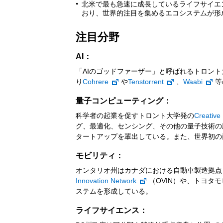
北米で最も急速に成長しているライフサイエン
おり、世界的注目を集めるエコシステムが形
注目分野
AI：
「AIのゴッドファーザー」と呼ばれるトロント
り
Cohrere
や
Tenstorrent
、
Waabi
等
量子コンピューティング：
科学者の起業を促すトロント大学発の
Creative
グ、最適化、センシング、その他の量子技術の
タートアップを輩出している。また、世界初の
モビリティ：
オンタリオ州はカナダにおける自動車製造拠点
Innovation Network
（OVIN）や、トヨタ
ステムを形成している。
ライフサイエンス：