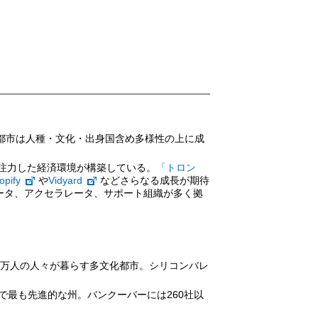
民都市は人種・文化・出身国含め多様性の上に成
注力した経済環境が構築している。
「トロン
opify
や
Vidyard
などさらなる成長が期待
ベータ、アクセラレータ、サポート組織が多く拠
0万人の人々が暮らす多文化都市。シリコンバレ
で最も先進的な州。バンクーバーには260社以