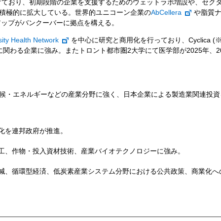
けており、初期段階の企業を支援するためのウェットラボ増設や、セク
積極的に拡大している。世界的ユニコーン企業の
AbCellera
や脂質ナ
アップがバンクーバーに拠点を構える。
sity Health Network
を中心に研究と商用化を行っており、Cyclica 
に関わる企業に強み。またトロント都市圏2大学にて医学部が2025年、2
候・エネルギーなどの産業分野に強く、日本企業による製造業関連投資
化を連邦政府が推進。
工、作物・投入資材技術、産業バイオテクノロジーに強み。
減、循環型経済、低炭素産業システム分野における公共政策、商業化へ