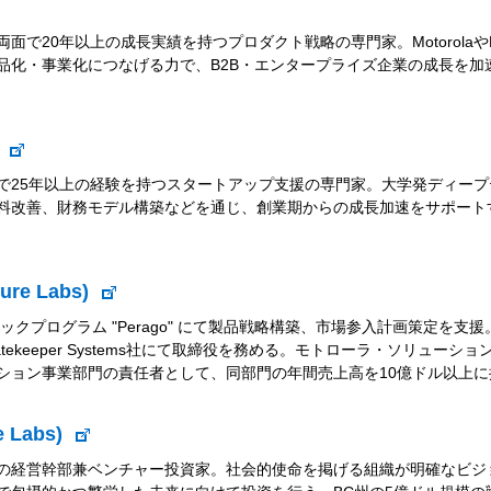
で20年以上の成長実績を持つプロダクト戦略の専門家。MotorolaやBl
品化・事業化につなげる力で、B2B・エンタープライズ企業の成長を加
)
で25年以上の経験を持つスタートアップ支援の専門家。大学発ディー
料改善、財務モデル構築などを通じ、創業期からの成長加速をサポート
ure Labs)
sディープテックプログラム "Perago" にて製品戦略構築、市場参入計画策
ekeeper Systems社にて取締役を務める。モトローラ・ソリュー
ション事業部門の責任者として、同部門の年間売上高を10億ドル以上
e Labs)
の経営幹部兼ベンチャー投資家。社会的使命を掲げる組織が明確なビジ