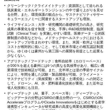
クリーンテック / クライメイトテック：資源国として迫られる
脱炭素化・エネルギートランジションの中で盛り上がりを見せ
る分野。また、環境保護の観点から、サステナビリティやサー
キュラーエコノミーに関連するスタートアップも増加。
ライフサイエンス：大学・研究機関の基礎研究力の高さ、研究
成果の事業化を促す制度・文化、手厚いR&D税控除制度、臨床
試験（Clinical Trial）を実施しやすい環境、医療データ・公的医
療制度の存在などから、メドテックやヘルステックにおけるス
タートアップが生まれやすい環境。また、米国・欧州より起業
コストが相対的に低いこと、そして欧米市場との相互認証制度
から、ゆくゆくは豪州から第三国への展開を前提とした起業も
少なくない。
アグリテック / フードテック：食料自給率（カロリーベース）
が200％を超える豪州には6つの異なる気候帯があり、幅広い農
業環境で技術検証が可能。また、北半球とは逆の季節サイクル
により、年間を通した試験・製品開発が可能。クライメート・
サステナビリティ（気候変動・水不足・土壌劣化）への対応と
して、ドローン、AI、水・肥料最適化技術が重視。また近年は
省人化技術にも注目。
ディープテック（AI、量子、スペース等）：ディープテック、
ビッグデータの分野はCSIROの重点分野の一つ。CSIROのON
AccelerateプログラムやCicada Innovationsをはじめとする産学
連携型インキュベータが研究成果の高度な商業化展開機能とし