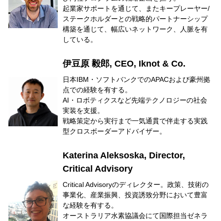
起業家サポートを通じて、またキープレーヤー/
ステークホルダーとの戦略的パートナーシップ
構築を通じて、幅広いネットワーク、人脈を有
している。
伊豆原 毅郎, CEO, Iknot & Co.
日本IBM・ソフトバンクでのAPACおよび豪州拠
点での経験を有する。
AI・ロボティクスなど先端テクノロジーの社会
実装を支援。
戦略策定から実行まで一気通貫で伴走する実践
型クロスボーダーアドバイザー。
Katerina Aleksoska, Director,
Critical Advisory
Critical Advisoryのディレクター。政策、技術の
事業化、産業振興、投資誘致分野において豊富
な経験を有する。
オーストラリア水素協議会にて国際担当ゼネラ