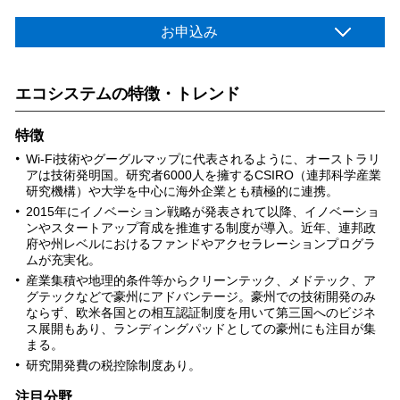
お申込み
エコシステムの特徴・トレンド
特徴
Wi-Fi技術やグーグルマップに代表されるように、オーストラリ
アは技術発明国。研究者6000人を擁するCSIRO（連邦科学産業
研究機構）や大学を中心に海外企業とも積極的に連携。
2015年にイノベーション戦略が発表されて以降、イノベーショ
ンやスタートアップ育成を推進する制度が導入。近年、連邦政
府や州レベルにおけるファンドやアクセラレーションプログラ
ムが充実化。
産業集積や地理的条件等からクリーンテック、メドテック、ア
グテックなどで豪州にアドバンテージ。豪州での技術開発のみ
ならず、欧米各国との相互認証制度を用いて第三国へのビジネ
ス展開もあり、ランディングパッドとしての豪州にも注目が集
まる。
研究開発費の税控除制度あり。
注目分野