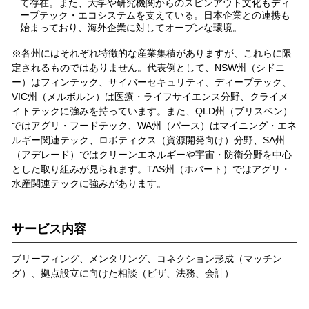
て存在。また、大学や研究機関からのスピンアウト文化もディ
ープテック・エコシステムを支えている。日本企業との連携も
始まっており、海外企業に対してオープンな環境。
※各州にはそれぞれ特徴的な産業集積がありますが、これらに限
定されるものではありません。代表例として、NSW州（シドニ
ー）はフィンテック、サイバーセキュリティ、ディープテック、
VIC州（メルボルン）は医療・ライフサイエンス分野、クライメ
イトテックに強みを持っています。また、QLD州（ブリスベン）
ではアグリ・フードテック、WA州（パース）はマイニング・エネ
ルギー関連テック、ロボティクス（資源開発向け）分野、SA州
（アデレード）ではクリーンエネルギーや宇宙・防衛分野を中心
とした取り組みが見られます。TAS州（ホバート）ではアグリ・
水産関連テックに強みがあります。
サービス内容
ブリーフィング、メンタリング、コネクション形成（マッチン
グ）、拠点設立に向けた相談（ビザ、法務、会計）