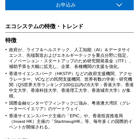
お申込み
エコシステムの特徴・トレンド
特徴
政府が、ライフ＆ヘルステック、人工知能（AI）＆データサイ
エンス、先端製造およびエネルギーテックを重点分野に指定。
イノベーション・スタートアップのため研究開発基金（ITF）、
補助予算を大幅に拡充し、企業、各種機関の支援を強化。
香港サイエンスパーク（HKSTP）などの政府支援機関、アクセ
ラレーター、VCなどの民間支援機関、世界有数の学術・研究機
関（QS世界大学ランキング100位以内の5大学：香港大学、香港
中文大学、香港科技大学、香港理工大学、香港城市大学）が集
積。
国際金融センターでフィンテックに強み、粤港澳大湾区（グレ
ーターベイエリア）のゲートウェイ。
香港サイエンスパーク主催の「EPiC」や、香港投資推進局
（Invest HK）主催の「StartmeupHK」等、毎年多くの国際的イ
ベントが開催される。