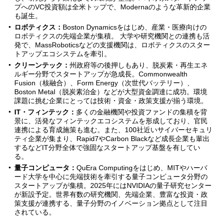
プへのVC投資額は全米トップで、Modernaのような革新的企業
も誕生。
ロボティクス：
Boston Dynamicsをはじめ、産業・医療向けの
ロボティクスの先端企業が集積。 大学や研究機関との連携も活
発で、MassRoboticsなどの支援機関は、ロボティクスのスター
トアップエコシステムを牽引。
クリーンテック：
州政府等の後押しもあり、脱炭素・再生エネ
ルギー分野でスタートアップが急成長。Commonwealth
Fusion（核融合）、Form Energy（次世代バッテリー）、
Boston Metal（脱炭素治金）などが大型資金調達に成功。環境
課題に挑む企業にとっては技術・資金・政策支援が揃う環境。
IT・フィンテック：
多くの金融機関や投資ファンドの集積を背
景に、活発なフィンテックエコシステムを形成しており、官民
連携による育成施策も進む。また、100社近いサイバーセキュリ
ティ企業が集まり、Rapid7やCarbon Blackなど成長企業も輩出
するなどIT分野全体で強固なスタートアップ基盤を有してい
る。
量子コンピュータ：
QuEra Computingをはじめ、MITやハーバ
ード大学を中心に先端技術を牽引する量子コンピュータ分野の
スタートアップが集積。2025年にはNVIDIAの量子研究センター
が新設予定。世界有数の研究機関、先端企業、豊富な投資・政
策支援が連携する、量子分野のイノベーション拠点として注目
されている。