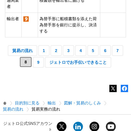
通関業
積書類を輸出者に届ける
者
輸出者
為替手形に船積書類を添えた荷
為替手形を銀行に提示し、決済
する
貿易の流れ
1
2
3
4
5
6
7
8
9
ジェトロでお手伝いできること
目的別に見る
輸出
図解・貿易のしくみ
貿易の流れ
貿易実務の流れ
ジェトロ公式SNSアカウン
ト