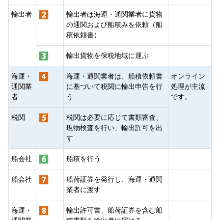
輸出者
輸出者は海運・通関業者に貨物
の通関および船積みを依頼（船
積依頼書）
輸出貨物を保税地域に運ぶ
海運・
海運・通関業者は、船積依頼書
オンライン
通関業
に基づいて税関に輸出申告を行
処理が主流
者
う
です。
税関
税関は必要に応じて書類審査、
現物検査を行い、輸出許可を出
す
船会社
船積を行う
船会社
船荷証券を発行し、海運・通関
業者に渡す
海運・
輸出許可書、船荷証券を含む船