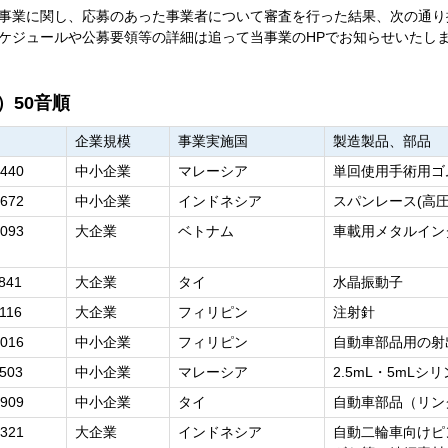
事業に関し、応募のあった事業者について審査を行った結果、次の通り
ケジュールや公募要領等の詳細は追って当事業のHPでお知らせいたし
）50音順
企業規模
事業実施国
製造製品、部品
440
中小企業
マレーシア
単回使用手術用ゴ
672
中小企業
インドネシア
スパンレース(高
093
大企業
ベトナム
車載用メタルイン
841
大企業
タイ
水晶振動子
116
大企業
フィリピン
注射針
016
中小企業
フィリピン
自動車部品用の射
503
中小企業
マレーシア
2.5mL・5mLシ
909
中小企業
タイ
自動車部品（リン
321
大企業
インドネシア
自動二輪車向けピ