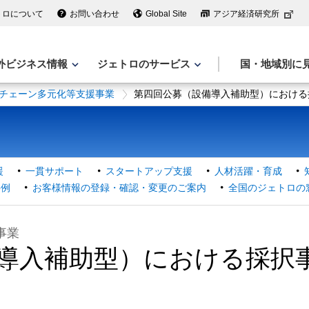
トロについて
お問い合わせ
Global Site
アジア経済研究所
外ビジネス情報
ジェトロのサービス
国・地域別に
チェーン多元化等支援事業
第四回公募（設備導入補助型）における
援
一貫サポート
スタートアップ支援
人材活躍・育成
事例
お客様情報の登録・確認・変更のご案内
全国のジェトロの
事業
導入補助型）における採択