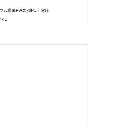
ウム導体PVC絶縁低圧電線
IC