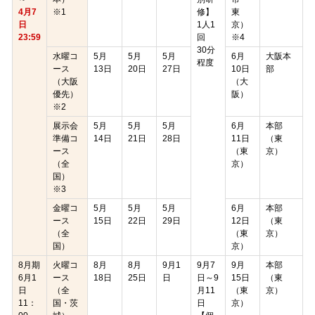
4月7
※1
修】
東
日
1人1
京）
23:59
回
※4
30分
水曜コ
5月
5月
5月
6月
大阪本
程度
ース
13日
20日
27日
10日
部
（大阪
（大
優先）
阪）
※2
展示会
5月
5月
5月
6月
本部
準備コ
14日
21日
28日
11日
（東
ース
（東
京）
（全
京）
国）
※3
金曜コ
5月
5月
5月
6月
本部
ース
15日
22日
29日
12日
（東
（全
（東
京）
国）
京）
8月期
火曜コ
8月
8月
9月1
9月7
9月
本部
6月1
ース
18日
25日
日
日～9
15日
（東
日
（全
月11
（東
京）
11：
国・茨
日
京）