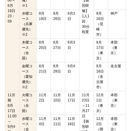
00～
城）
【個
6月
※1
別研
19日
修】
水曜コ
8月
8月
9月2
9月
神戸
23：
1人1
ース
19日
26日
日
16日
59
回
（兵庫
（尼
30分
優先）
崎
程度
※2
市）
木曜コ
8月
8月
9月3
9月
本部
ース
20日
27日
日
17日
（東
（全
（東
京）
国）
京）
金曜コ
8月
8月
9月4
9月
名古屋
ース
21日
28日
日
18日
（愛知
（名
優先）
古屋
※2
市）
11月
火曜コ
11月
11月
11月
11月
12月
本部
期
ース
2日
10日
17日
23日
1日
（東
8月
（全
～11
（東
京）
17日
国）
月27
京）
11:00
日
水曜コ
11月
11月
11月
12月
本部
～
【個
ース
4日
11日
18日
2日
（東
9月4
別研
（全
（岡
京）