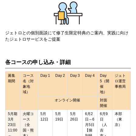
ジェトロとの個別面談にて修了生限定特典のご案内、実践に向け
たジェトロサービスをご提案
各コースの申し込み・詳細
募集
コース
Day 1
Day 2
Day 3
Day 4
Day
ジェト
期間
名（対
5（開
ロ運営
象地
催
事務局
域）
地）
オンライン開催
対面
開催
5月期
火曜コ
5月
5月
5月
6月2
6月9
本部
3月
ース
12日
19日
26日
日～6
日
（東
23日
（全
月5日
（人
京）
11:00
国・熊
【個
吉
～
本）
別研
市・