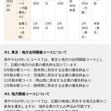
20日
回
ース
28日
日
10日
25日
部
23：
30分
（大阪
（大
59
程度
優先）
阪）
※2
金曜コ
1月
2月5
2月
2月
本部
ース
29日
日
12日
26日
（東
（全
（東
京）
国）
京）
※1. 東京・地方合同開催コースについて
表中※1が付いたコースでは、東京と地方の合同開催コースとし
て、記載の地方の企業の優先枠を設けています。
5月期火曜コース：熊本県に所在する企業の優先枠あり
8月期火曜コース：茨城県に所在する企業の優先枠あり
11月期水曜コース：岡山県に所在する企業の優先枠あり
1月期水曜コース：静岡県に所在する企業の優先枠あり
※2. 地方開催コースについて
表中※2が付いたコースでは、記載の地域に所在する地元企業のご
参加を優先しますが、域外企業の方もお申込み可能です。