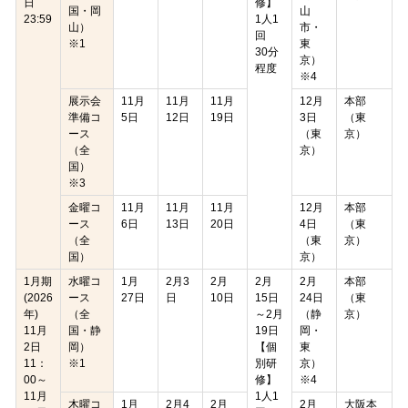
日
修】
国・岡
山
23:59
1人1
山）
市・
回
※1
東
30分
京）
程度
※4
展示会
11月
11月
11月
12月
本部
準備コ
5日
12日
19日
3日
（東
ース
（東
京）
（全
京）
国）
※3
金曜コ
11月
11月
11月
12月
本部
ース
6日
13日
20日
4日
（東
（全
（東
京）
国）
京）
1月期
水曜コ
1月
2月3
2月
2月
2月
本部
(2026
ース
27日
日
10日
15日
24日
（東
年)
（全
～2月
（静
京）
11月
国・静
19日
岡・
2日
岡）
【個
東
11：
※1
別研
京）
00～
修】
※4
11月
1人1
木曜コ
1月
2月4
2月
2月
大阪本