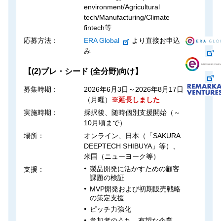
environment/Agricultural
tech/Manufacturing/Climate
fintech等
応募方法：
ERA Global
より直接お申込
み
【(2)プレ・シード (全分野)向け】
募集時期：
2026年6月3日～2026年8月17日
（月曜）
※延長しました
実施時期：
採択後、随時個別支援開始（～
10月頃まで）
場所：
オンライン、日本（「SAKURA
DEEPTECH SHIBUYA」等）、
米国（ニューヨーク等）
製品開発に活かすための顧客
支援：
課題の検証
MVP開発および初期販売戦略
の策定支援
ピッチ力強化
参加者のうち、有望な企業