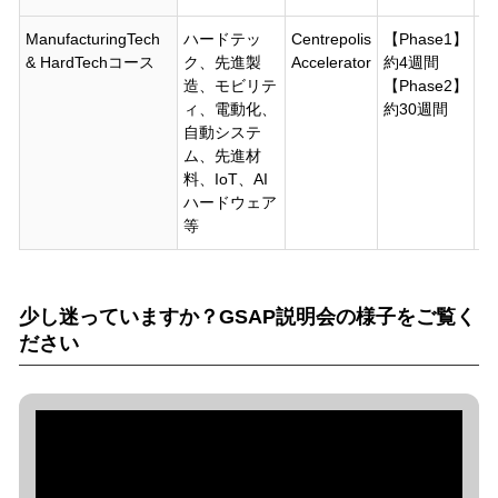
ManufacturingTech
ハードテッ
Centrepolis
【Phase1】
【
& HardTechコース
ク、先進製
Accelerator
約4週間
8
造、モビリテ
【Phase2】
【
ィ、電動化、
約30週間
3
自動システ
ム、先進材
料、IoT、AI
ハードウェア
等
少し迷っていますか？GSAP説明会の様子をご覧く
ださい