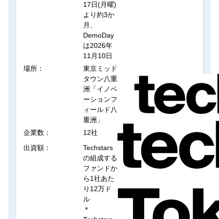
17日(月曜)
より約3か
月、
DemoDay
は2026年
11月10日
場所：
東京ミッド
タウン八重
洲「イノベ
ーションフ
ィールド八
重洲」
企業数：
12社
出資額：
Techstars
の組成する
ファンドか
ら1社あた
り12万ド
ル
＊