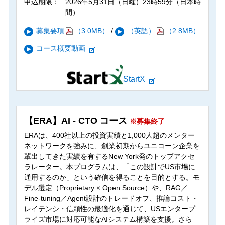
申込期限：
2026年5月31日（日曜）23時59分（日本時
間）
募集要項
（3.0MB）
/
（英語）
（2.8MB）
コース概要動画
StartX
【ERA】AI - CTO コース
※募集終了
ERAは、400社以上の投資実績と1,000人超のメンター
ネットワークを強みに、創業初期からユニコーン企業を
輩出してきた実績を有するNew York発のトップアクセ
ラレーター。本プログラムは、「この設計でUS市場に
通用するのか」という確信を得ることを目的とする。モ
デル選定（Proprietary × Open Source）や、RAG／
Fine-tuning／Agent設計のトレードオフ、推論コスト・
レイテンシ・信頼性の最適化を通じて、USエンタープ
ライズ市場に対応可能なAIシステム構築を支援。さら