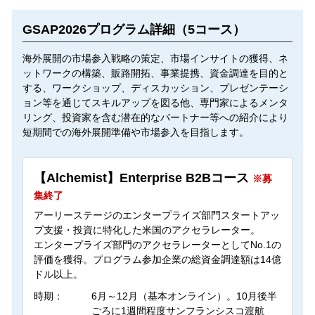
GSAP2026プログラム詳細（5コース）
海外展開の市場参入戦略の策定、市場インサイトの獲得、ネ
ットワークの構築、販路開拓、事業提携、資金調達を目的と
する、ワークショップ、ディスカッション、プレゼンテーシ
ョン等を通じてスキルアップを図る他、専門家によるメンタ
リング、投資家を含む潜在的なパートナー等への紹介により
短期間での海外展開準備や市場参入を目指します。
【Alchemist】Enterprise B2Bコース
※募
集終了
アーリーステージのエンタープライズ部門スタートアッ
プ支援・投資に特化した米国のアクセラレーター。
エンタープライズ部門のアクセラレーターとしてNo.1の
評価を獲得。プログラム参加企業の総資金調達額は14億
ドル以上。
時期：
6月～12月（基本オンライン）。10月後半
ごろに1週間程度サンフランシスコ渡航