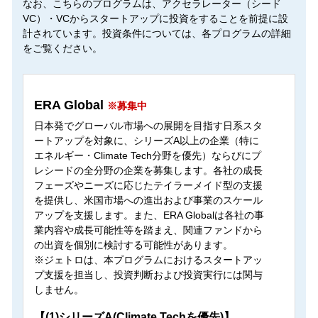
なお、こちらのプログラムは、アクセラレーター（シード
VC）・VCからスタートアップに投資をすることを前提に設
計されています。投資条件については、各プログラムの詳細
をご覧ください。
ERA Global
※募集中
日本発でグローバル市場への展開を目指す日系スタ
ートアップを対象に、シリーズA以上の企業（特に
エネルギー・Climate Tech分野を優先）ならびにプ
レシードの全分野の企業を募集します。各社の成長
フェーズやニーズに応じたテイラーメイド型の支援
を提供し、米国市場への進出および事業のスケール
アップを支援します。また、ERA Globalは各社の事
業内容や成長可能性等を踏まえ、関連ファンドから
の出資を個別に検討する可能性があります。
※ジェトロは、本プログラムにおけるスタートアッ
プ支援を担当し、投資判断および投資実行には関与
しません。
【(1)シリーズA(Climate Techを優先)】