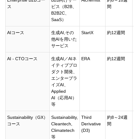
Enterprise B2Bコー
B2B向けサー
Alchemist
約8～18週
20
ス
ビス（B2B、
間
B2B2C、
SaaS）
AIコース
生成AI,その
StartX
約12週間
20
他AIを用いた
サービス
AI - CTOコース
生成AI／AIネ
ERA
約12週間
15
イティブプロ
ダクト開発、
エンタープラ
イズAI、
Applied
AI（応用AI）
等
Sustainability（GX）
Sustainability,
Third
約8～24週
15
コース
Cleantech,
Derivative
間
Climatetech
(D3)
等