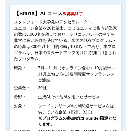
【StartX】AI コース
※募集終了
スタンフォード大学発のアクセラレーター。
ユニコーン企業を20社輩出、コミュニティに集う起業家
の数は3,000名を超えており、シリコンバレーの中でも
非常に高い評価を受けている。米国の既存プログラムへ
の応募は300件以上、採択率は10％以下であり、本プロ
グラムは、日本のスタートアップ向けに特別に用意され
たプログラム。
時期：
7月～11月（オンライン含む）10月後半～
11月上旬ごろに2週間程度サンフランシス
コ渡航
企業数：
20社
分野：
生成AI,その他AIを用いたサービス
対象：
シード～シリーズAのAI関連サービスを提
供している企業（B2B、B2C）
※プログラムの参加者はFounder限定とな
ります。