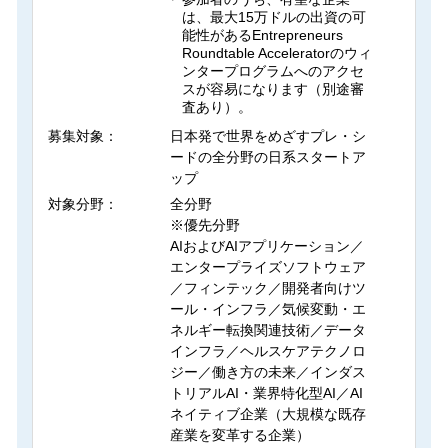
は、最大15万ドルの出資の可
能性があるEntrepreneurs
Roundtable Acceleratorのウィ
ンタープログラムへのアクセ
スが容易になります（別途審
査あり）。
募集対象：
日本発で世界をめざすプレ・シ
ードの全分野の日系スタートア
ップ
対象分野：
全分野
※優先分野
AIおよびAIアプリケーション／
エンタープライズソフトウェア
／フィンテック／開発者向けツ
ール・インフラ／気候変動・エ
ネルギー転換関連技術／データ
インフラ／ヘルスケアテクノロ
ジー／働き方の未来／インダス
トリアルAI・業界特化型AI／AI
ネイティブ企業（大規模な既存
産業を変革する企業）