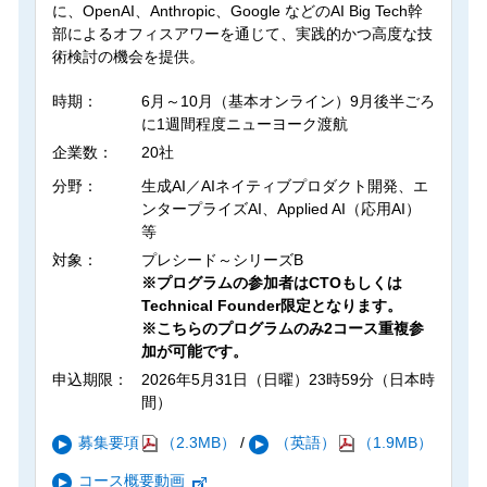
に、OpenAI、Anthropic、Google などのAI Big Tech幹
部によるオフィスアワーを通じて、実践的かつ高度な技
術検討の機会を提供。
時期：
6月～10月（基本オンライン）9月後半ごろ
に1週間程度ニューヨーク渡航
企業数：
20社
分野：
生成AI／AIネイティブプロダクト開発、エ
ンタープライズAI、Applied AI（応用AI）
等
対象：
プレシード～シリーズB
※プログラムの参加者はCTOもしくは
Technical Founder限定となります。
※こちらのプログラムのみ2コース重複参
加が可能です。
申込期限：
2026年5月31日（日曜）23時59分（日本時
間）
募集要項
（2.3MB）
/
（英語）
（1.9MB）
コース概要動画