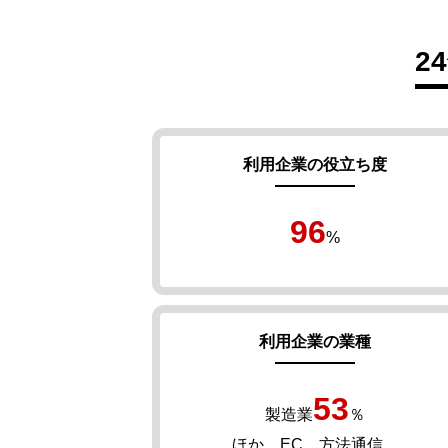
2
利用企業の役立ち度
96
%
利用企業の業種
53
製造業
％
ほか、EC、方法通信、