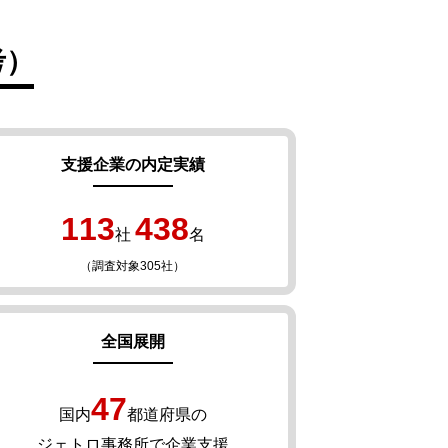
考）
支援企業の内定実績
113
438
社
名
（調査対象305社）
全国展開
47
国内
都道府県の
ジェトロ事務所で企業支援