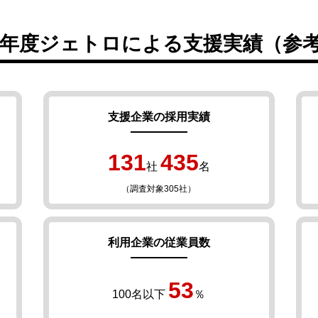
4年度ジェトロによる支援実績（参
支援企業の採用実績
131
435
社
名
（調査対象305社）
利用企業の従業員数
53
100名以下
％