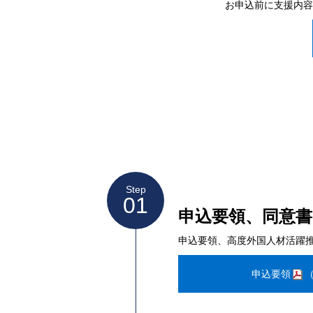
お申込前に支援内容
Step
01
申込要領、同意書
申込要領、高度外国人材活躍
申込要領
（